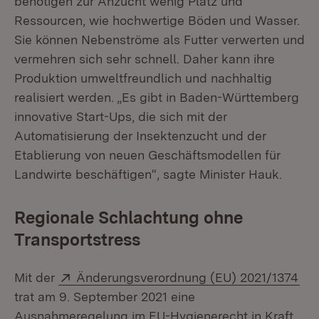
benötigen zur Anzucht wenig Platz und
Ressourcen, wie hochwertige Böden und Wasser.
Sie können Nebenströme als Futter verwerten und
vermehren sich sehr schnell. Daher kann ihre
Produktion umweltfreundlich und nachhaltig
realisiert werden. „Es gibt in Baden-Württemberg
innovative Start-Ups, die sich mit der
Automatisierung der Insektenzucht und der
Etablierung von neuen Geschäftsmodellen für
Landwirte beschäftigen“, sagte Minister Hauk.
Regionale Schlachtung ohne
Transportstress
Extern:
(Öf
Mit der
Änderungsverordnung (EU) 2021/1374
trat am 9. September 2021 eine
Ausnahmeregelung im EU-Hygienerecht in Kraft,