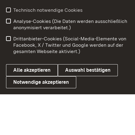
Technisch notwendige Cookies
Zum 
Analyse-Cookies (Die Daten werden ausschließlich
Impressum
Kontakt
anonymisiert verarbeitet.)
Benutzungshinweise
Netiquette
Drittanbieter-Cookies (Social-Media-Elemente von
Barrierefreiheit
Datenschutz
Facebook, X / Twitter und Google werden auf der
gesamten Webseite aktiviert.)
Cookies
Alle akzeptieren
Auswahl bestätigen
Notwendige akzeptieren
Link zum Landesportal