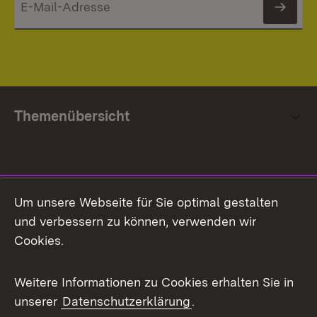
News
Themenübersicht
Social Media
Um unsere Webseite für Sie optimal gestalten
und verbessern zu können, verwenden wir
Facebook
Cookies.
Flickr
Weitere Informationen zu Cookies erhalten Sie in
X / Twitter
unserer
Datenschutzerklärung
.
Youtube