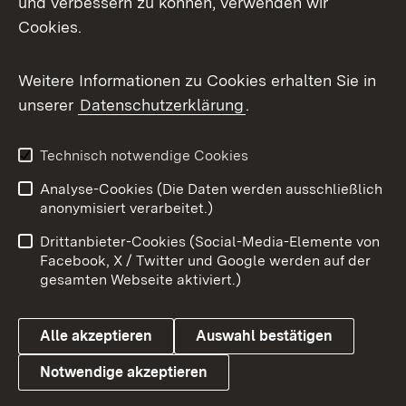
und verbessern zu können, verwenden wir
Facebook
Cookies.
Flickr
Weitere Informationen zu Cookies erhalten Sie in
X / Twitter
unserer
Datenschutzerklärung
.
Youtube
Technisch notwendige Cookies
Zum 
Analyse-Cookies (Die Daten werden ausschließlich
Impressum
Kontakt
anonymisiert verarbeitet.)
Benutzungshinweise
Netiquette
Drittanbieter-Cookies (Social-Media-Elemente von
Barrierefreiheit
Datenschutz
Facebook, X / Twitter und Google werden auf der
gesamten Webseite aktiviert.)
Cookies
Alle akzeptieren
Auswahl bestätigen
Notwendige akzeptieren
Link zum Landesportal