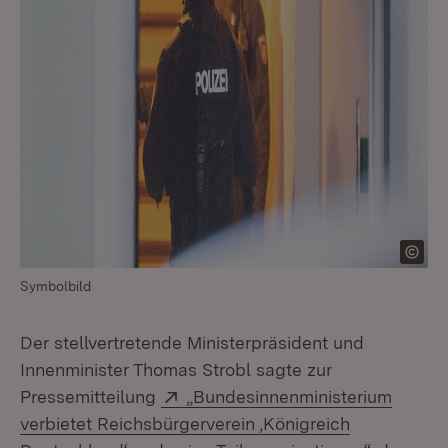
Symbolbild
Der stellvertretende Ministerpräsident und
Innenminister Thomas Strobl sagte zur
Extern:
Pressemitteilung
„Bundesinnenministerium
verbietet Reichsbürgerverein ‚Königreich
(Öffnet i