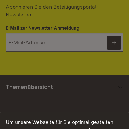
Abonnieren Sie den Beteiligungsportal-
Newsletter.
E-Mail zur Newsletter-Anmeldung
News
Themenübersicht
Social Media
Um unsere Webseite für Sie optimal gestalten