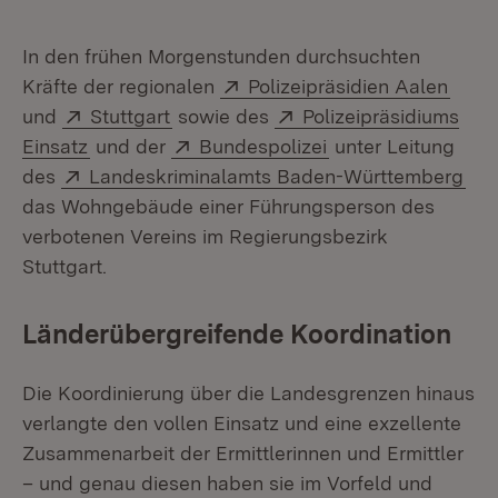
In den frühen Morgenstunden durchsuchten
Extern:
(Öffn
Kräfte der regionalen
Polizeipräsidien Aalen
Extern:
(Öffnet in neuem Fenster)
Extern:
und
Stuttgart
sowie des
Polizeipräsidiums
(Öffnet in neuem Fenster)
Extern:
(Öffnet in neuem F
Einsatz
und der
Bundespolizei
unter Leitung
Extern:
(Öf
des
Landeskriminalamts Baden-Württemberg
das Wohngebäude einer Führungsperson des
verbotenen Vereins im Regierungsbezirk
Stuttgart.
Länderübergreifende Koordination
Die Koordinierung über die Landesgrenzen hinaus
verlangte den vollen Einsatz und eine exzellente
Zusammenarbeit der Ermittlerinnen und Ermittler
– und genau diesen haben sie im Vorfeld und