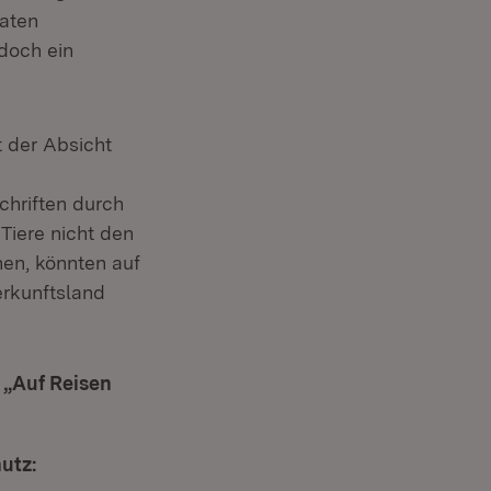
vaten
edoch ein
t der Absicht
chriften durch
 Tiere nicht den
en, könnten auf
erkunftsland
 „Auf Reisen
utz: