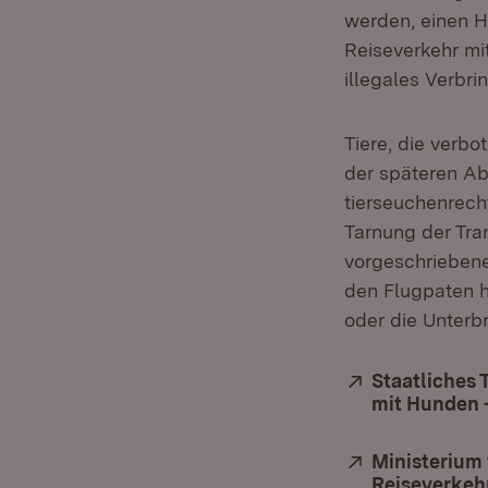
werden, einen H
Reiseverkehr mit
illegales Verbri
Tiere, die verbo
der späteren Ab
tierseuchenrech
Tarnung der Tran
vorgeschriebene
den Flugpaten h
oder die Unterb
Extern:
Staatliches 
mit Hunden 
Extern:
Ministerium
Reiseverkehr