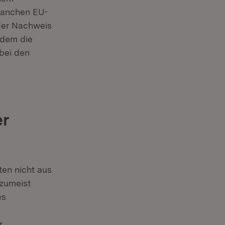
manchen EU-
 der Nachweis
udem die
bei den
er
ten nicht aus
 zumeist
es
r