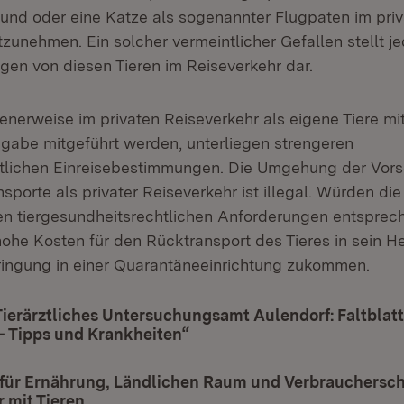
und oder eine Katze als sogenannter Flugpaten im pri
zunehmen. Ein solcher vermeintlicher Gefallen stellt j
ngen von diesen Tieren im Reiseverkehr dar.
tenerweise im privaten Reiseverkehr als eigene Tiere mi
gabe mitgeführt werden, unterliegen strengeren
tlichen Einreisebestimmungen. Die Umgehung der Vors
sporte als privater Reiseverkehr ist illegal. Würden die
n tiergesundheitsrechtlichen Anforderungen entsprech
ohe Kosten für den Rücktransport des Tieres in sein H
ringung in einer Quarantäneeinrichtung zukommen.
Tierärztliches Untersuchungsamt Aulendorf: Faltblatt
– Tipps und Krankheiten“
(Öffnet in neuem Fenster)
 für Ernährung, Ländlichen Raum und Verbrauchersch
 mit Tieren
(Öffnet in neuem Fenster)