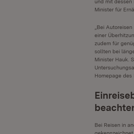
und mit dessen 
Minister für Er
„Bei Autoreisen
einer Überhitzu
zudem für genüg
sollten bei län
Minister Hauk. S
Untersuchungsam
Homepage des In
Einreis
beachte
Bei Reisen in a
gekennzeichnet 