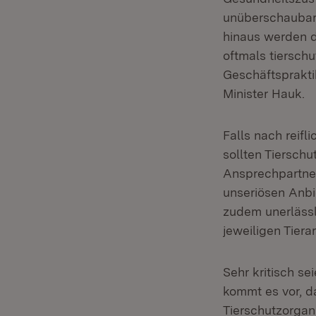
unüberschaubare
hinaus werden d
oftmals tiersch
Geschäftspraktik
Minister Hauk.
Falls nach reif
sollten Tierschu
Ansprechpartner 
unseriösen Anbi
zudem unerlässl
jeweiligen Tiera
Sehr kritisch s
kommt es vor, d
Tierschutzorgan