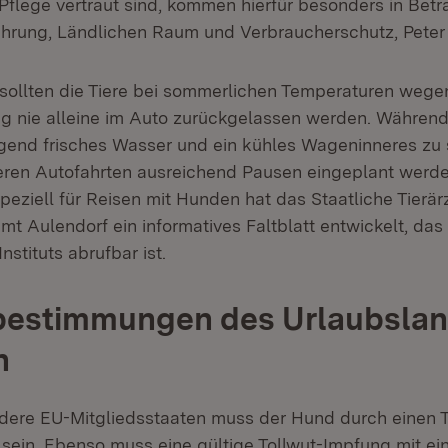
Pflege vertraut sind, kommen hierfür besonders in Betra
nährung, Ländlichen Raum und Verbraucherschutz, Peter
 sollten die Tiere bei sommerlichen Temperaturen wege
ng nie alleine im Auto zurückgelassen werden. Während 
end frisches Wasser und ein kühles Wageninneres zu
geren Autofahrten ausreichend Pausen eingeplant werde
peziell für Reisen mit Hunden hat das Staatliche Tierär
t Aulendorf ein informatives Faltblatt entwickelt, das 
stituts abrufbar ist.
ebestimmungen des Urlaubsla
n
ndere EU-Mitgliedsstaaten muss der Hund durch einen 
sein. Ebenso muss eine gültige Tollwut-Impfung mit e