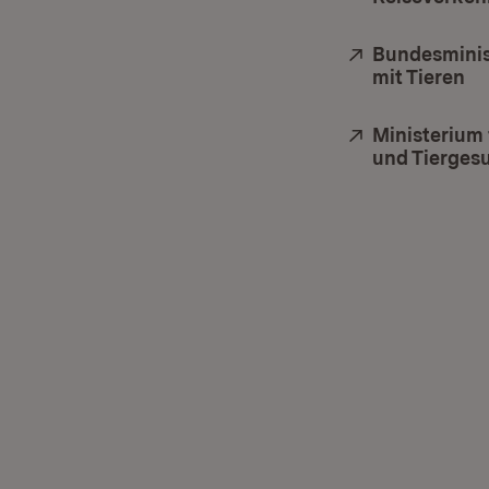
Extern:
Bundesminis
mit Tieren
(Ö
Extern:
Ministerium
und Tierges