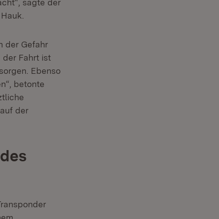
cht“, sagte der
 Hauk.
n der Gefahr
der Fahrt ist
 sorgen. Ebenso
n“, betonte
ztliche
auf der
ndes
Transponder
inem