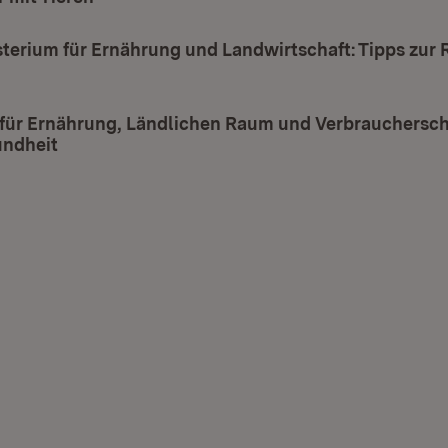
terium für Ernährung und Landwirtschaft: Tipps zur
ffnet in neuem Fenster)
 für Ernährung, Ländlichen Raum und Verbrauchersch
undheit
(Öffnet in neuem Fenster)