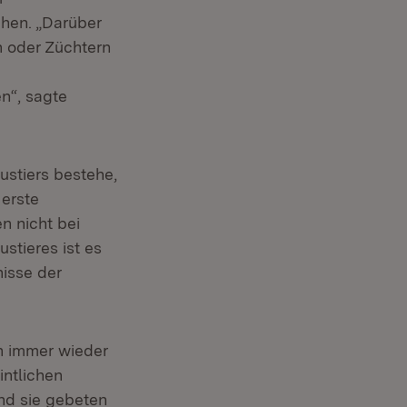
hen. „Darüber
n oder Züchtern
en“, sagte
ustiers bestehe,
 erste
en nicht bei
stieres ist es
nisse der
n immer wieder
intlichen
nd sie gebeten