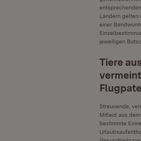
entsprechenden 
Ländern gelten 
einer Bandwurm
Einzelbestimmu
jeweiligen Bots
Tiere au
vermeint
Flugpat
Streunende, verm
Mitleid aus dem 
bestimmte Einre
Urlaubsaufenthal
Gesundheitszusta