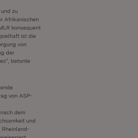
 und zu
 Afrikanischen
s MLR konsequent
ielhaft ist die
sorgung von
ng der
s“, betonte
hende
trag von ASP-
r nach dem
achsamkeit und
 Rheinland-
hweinepest