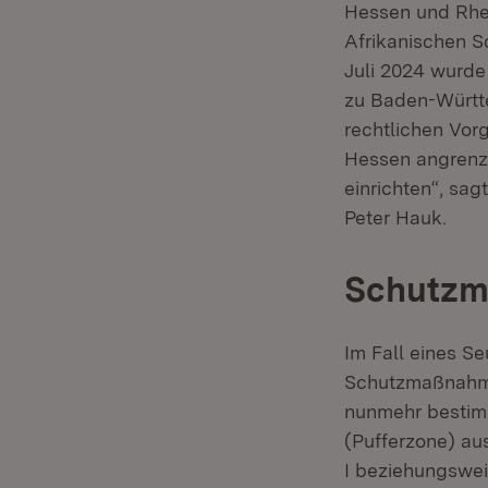
Hessen und Rhei
Afrikanischen S
Juli 2024 wurde
zu Baden-Württe
rechtlichen Vo
Hessen angrenz
einrichten“, sa
Peter Hauk.
Schutzm
Im Fall eines 
Schutzmaßnahme
nunmehr bestimm
(Pufferzone) a
I beziehungswei