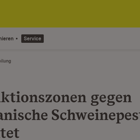
mieren
Service
eilung
iktionszonen gegen
anische Schweinepes
tet