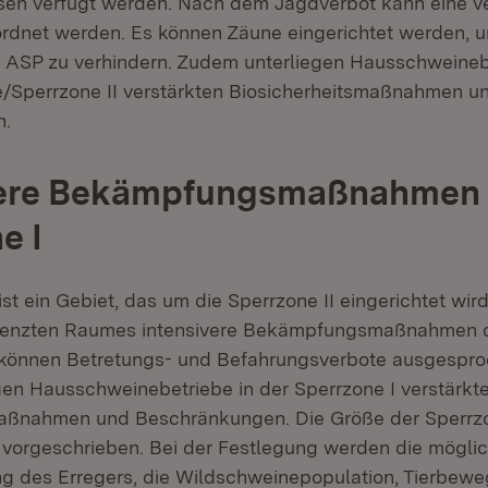
en verfügt werden. Nach dem Jagdverbot kann eine ve
dnet werden. Es können Zäune eingerichtet werden, u
 ASP zu verhindern. Zudem unterliegen Hausschweinebe
e/Sperrzone II verstärkten Biosicherheitsmaßnahmen u
n.
vere Bekämpfungsmaßnahmen 
e I
ist ein Gebiet, das um die Sperrzone II eingerichtet wir
grenzten Raumes intensivere Bekämpfungsmaßnahmen d
 können Betretungs- und Befahrungsverbote ausgespr
en Hausschweinebetriebe in der Sperrzone I verstärkt
aßnahmen und Beschränkungen. Die Größe der Sperrzon
t vorgeschrieben. Bei der Festlegung werden die mögli
ng des Erregers, die Wildschweinepopulation, Tierbew