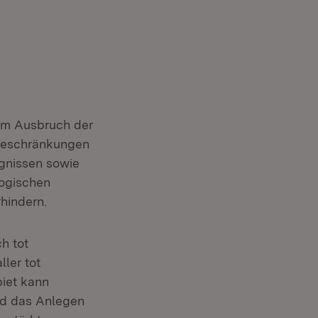
nem Ausbruch der
n Beschränkungen
gnissen sowie
ogischen
hindern.
h tot
ler tot
iet kann
nd das Anlegen