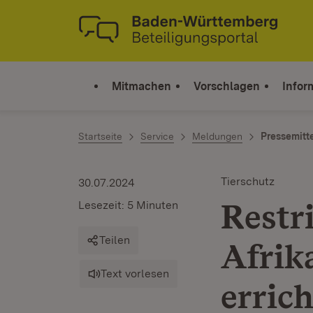
Zum Inhalt springen
Link zur Startseite
Mitmachen
Vorschlagen
Infor
Startseite
Service
Meldungen
Pressemitt
Tierschutz
30.07.2024
Restr
Lesezeit: 5 Minuten
Teilen
Afrik
Text vorlesen
errich