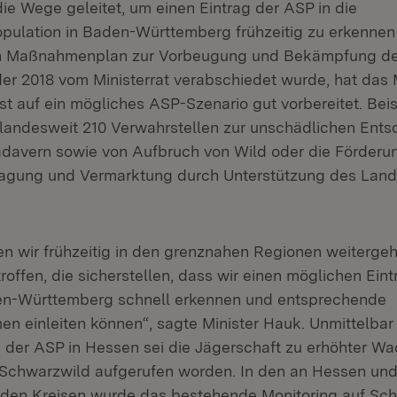
e Wege geleitet, um einen Eintrag der ASP in die
ulation in Baden-Württemberg frühzeitig zu erkennen
en Maßnahmenplan zur Vorbeugung und Bekämpfung der
er 2018 vom Ministerrat verabschiedet wurde, hat da
t auf ein mögliches ASP-Szenario gut vorbereitet. Beisp
 landesweit 210 Verwahrstellen zur unschädlichen Ent
davern sowie von Aufbruch von Wild oder die Förderu
agung und Vermarktung durch Unterstützung des Lande
en wir frühzeitig in den grenznahen Regionen weiterge
ffen, die sicherstellen, dass wir einen möglichen Ein
en-Württemberg schnell erkennen und entsprechende
 einleiten können“, sagte Minister Hauk. Unmittelba
n der ASP in Hessen sei die Jägerschaft zu erhöhter W
Schwarzwild aufgerufen worden. In den an Hessen und
nden Kreisen wurde das bestehende Monitoring auf Sc