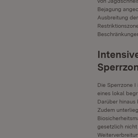
von Jagdschneis
Bejagung angeor
Ausbreitung der
Restriktionszon
Beschränkunge
Intensi
Sperrzon
Die Sperrzone I 
eines lokal be
Darüber hinaus
Zudem unterlieg
Biosicherheitsm
gesetzlich nich
Weiterverbreitu