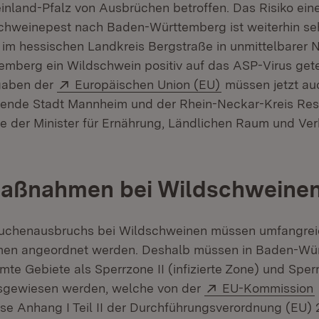
nland-Pfalz von Ausbrüchen betroffen. Das Risiko eine
chweinepest nach Baden-Württemberg ist weiterhin se
 im hessischen Landkreis Bergstraße in unmittelbarer 
mberg ein Wildschwein positiv auf das ASP-Virus get
Extern:
(Öffnet in neuem
rgaben der
Europäischen Union (EU)
müssen jetzt au
ende Stadt Mannheim und der Rhein-Neckar-Kreis Rest
gte der Minister für Ernährung, Ländlichen Raum und Ve
aßnahmen bei Wildschweine
Seuchenausbruchs bei Wildschweinen müssen umfangre
n angeordnet werden. Deshalb müssen in Baden-Wü
te Gebiete als Sperrzone II (infizierte Zone) und Sper
Extern:
usgewiesen werden, welche von der
EU-Kommission
se Anhang I Teil II der Durchführungsverordnung (EU)