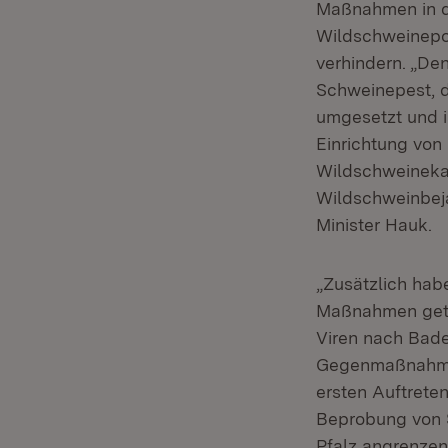
Maßnahmen in di
Wildschweinepop
verhindern. „D
Schweinepest, d
umgesetzt und is
Einrichtung von
Wildschweineka
Wildschweinbej
Minister Hauk.
„Zusätzlich hab
Maßnahmen getro
Viren nach Bad
Gegenmaßnahmen
ersten Auftrete
Beprobung von 
Pfalz angrenze