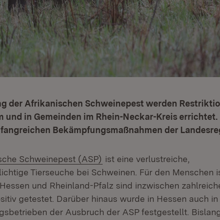
 der Afrikanischen Schweinepest werden Restriktio
 und in Gemeinden im Rhein-Neckar-Kreis errichtet.
umfangreichen Bekämpfungsmaßnahmen der Landesre
(Öffnet in neuem Fenster)
ische Schweinepest (ASP)
ist eine verlustreiche,
chtige Tierseuche bei Schweinen. Für den Menschen is
n Hessen und Rheinland-Pfalz sind inzwischen zahlreic
sitiv getestet. Darüber hinaus wurde in Hessen auch in
sbetrieben der Ausbruch der ASP festgestellt. Bislang