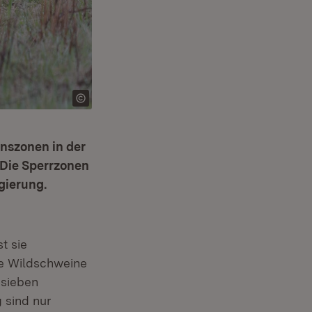
nszonen in der
 Die Sperrzonen
gierung.
t sie
he Wildschweine
 sieben
 sind nur