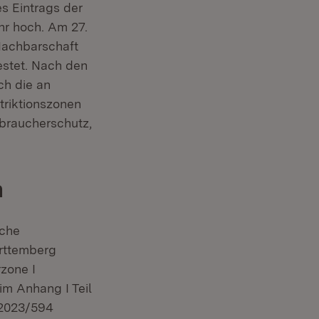
s Eintrags der
hr hoch. Am 27.
Nachbarschaft
estet. Nach den
 Fenster)
ch die an
riktionszonen
rbraucherschutz,
n
iche
rttemberg
rzone I
(Öffnet in neuem Fenster)
im Anhang I Teil
 2023/594