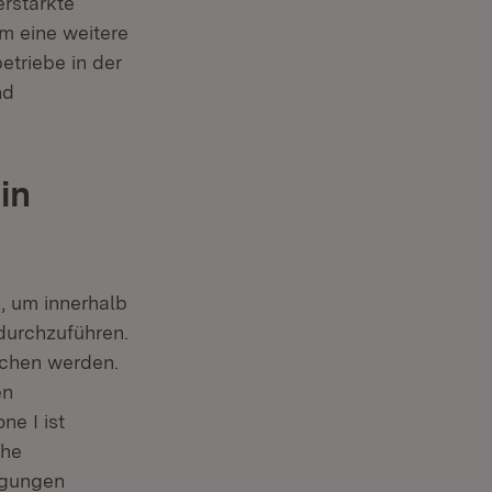
rstärkte
m eine weitere
triebe in der
nd
in
d, um innerhalb
urchzuführen.
ochen werden.
en
e I ist
che
egungen