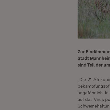
Zur Eindämmung
Stadt Mannheim
sind Teil der 
Extern:
„Die
Afrikan
bekämpfungspfli
ungefährlich. I
auf das Virus po
Schweinehaltung