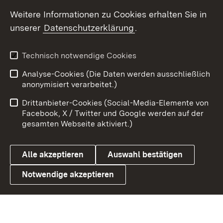
Weitere Informationen zu Cookies erhalten Sie in
X / Twitter
unserer
Datenschutzerklärung
.
Youtube
Technisch notwendige Cookies
Zum 
Analyse-Cookies (Die Daten werden ausschließlich
Impressum
Kontakt
anonymisiert verarbeitet.)
Benutzungshinweise
Netiquette
Drittanbieter-Cookies (Social-Media-Elemente von
Barrierefreiheit
Datenschutz
Facebook, X / Twitter und Google werden auf der
gesamten Webseite aktiviert.)
Cookies
Alle akzeptieren
Auswahl bestätigen
Notwendige akzeptieren
Link zum Landesportal