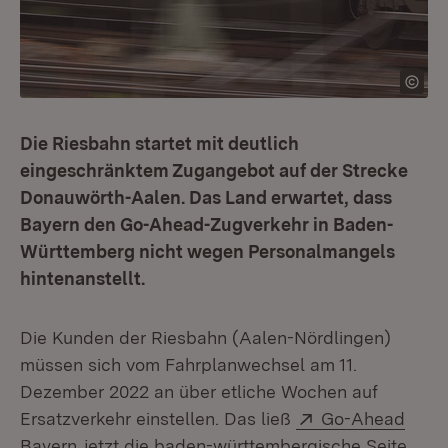
Die Riesbahn startet mit deutlich
eingeschränktem Zugangebot auf der Strecke
Donauwörth-Aalen. Das Land erwartet, dass
Bayern den Go-Ahead-Zugverkehr in Baden-
Württemberg nicht wegen Personalmangels
hintenanstellt.
Die Kunden der Riesbahn (Aalen-Nördlingen)
müssen sich vom Fahrplanwechsel am 11.
Dezember 2022 an über etliche Wochen auf
Extern:
Ersatzverkehr einstellen. Das ließ
Go-Ahead
(Öffnet in neuem Fenster)
Bayern
jetzt die baden-württembergische Seite