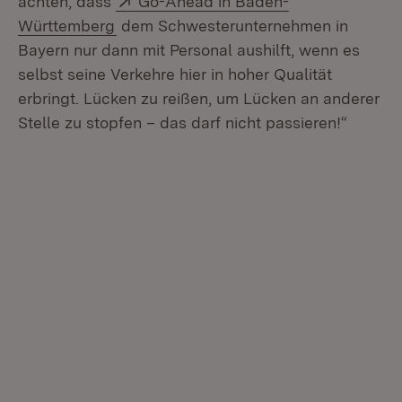
achten, dass
Go-Ahead in Baden-
(Öffnet in neuem Fenster)
Württemberg
dem Schwesterunternehmen in
Bayern nur dann mit Personal aushilft, wenn es
selbst seine Verkehre hier in hoher Qualität
erbringt. Lücken zu reißen, um Lücken an anderer
Stelle zu stopfen – das darf nicht passieren!“