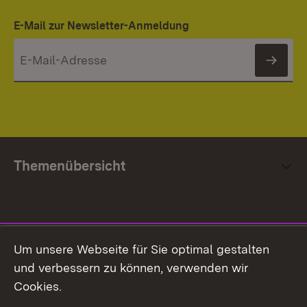
E-Mail zur Newsletter-Anmeldung
News
Themenübersicht
Social Media
Um unsere Webseite für Sie optimal gestalten
und verbessern zu können, verwenden wir
Facebook
Cookies.
Flickr