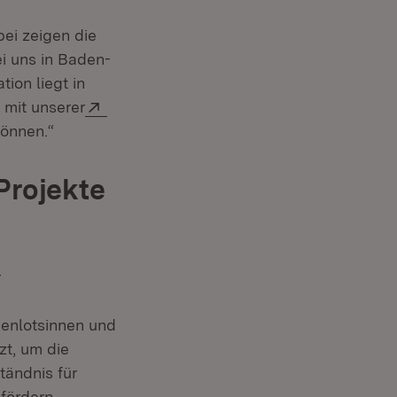
bei zeigen die
i uns in Baden-
ion liegt in
Extern:
 mit unserer
können.“
Projekte
r
enlotsinnen und
zt, um die
tändnis für
fördern.