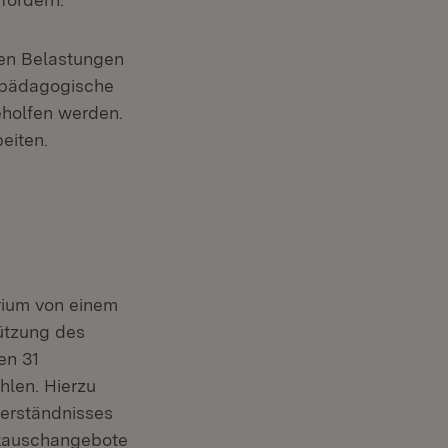
hen Belastungen
apädagogische
holfen werden.
eiten.
rium von einem
ützung des
en 31
hlen. Hierzu
erständnisses
stauschangebote