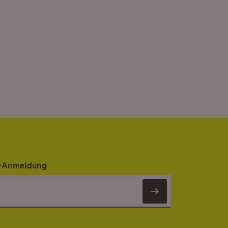
er-Anmeldung
Newsletter 