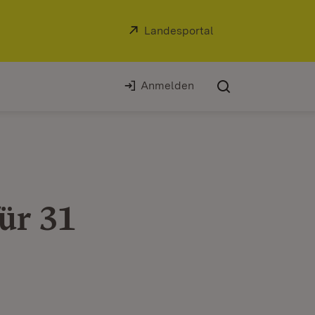
Extern:
Landesportal
(Öffnet in neuem Fe
Anmelden
ür 31