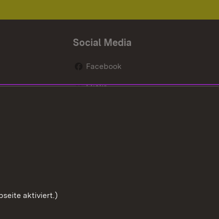
Social Media
Facebook
Flickr
nen
X / Twitter
Youtube
eite aktiviert.)
Zum Sei