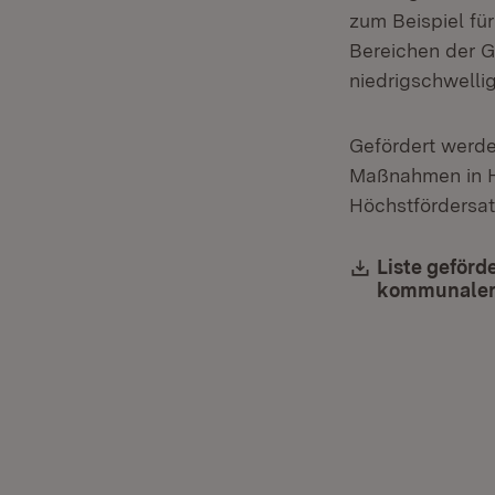
zum Beispiel fü
Bereichen der G
niedrigschwelli
Gefördert werde
Maßnahmen in Hö
Höchstfördersat
Download:
Liste geförd
kommunaler 