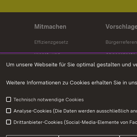
Mitmachen
Vorschlag
Effizienzgesetz
Bürgerrefere
Dienst- und
Abgeordnete
Versorgungsbezüge
Um unsere Webseite für Sie optimal gestalten und v
Bürgerbeauft
Kommunale Verfahren
Petition
Weitere Informationen zu Cookies erhalten Sie in un
Weitere
Volksantrag
Beteiligungsprozesse
Technisch notwendige Cookies
Volksabstim
Analyse-Cookies (Die Daten werden ausschließlich ano
Drittanbieter-Cookies (Social-Media-Elemente von Fac