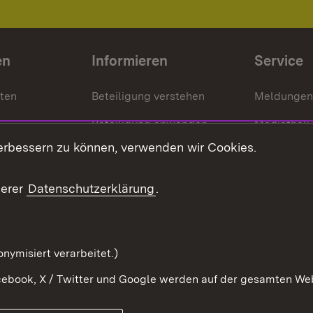
en
Informieren
Service
nten
Beteiligung verstehen
Meldungen
Beteiligung anwenden
Mediathek
erbessern zu können, verwenden wir Cookies.
ragte
Beteiligung stärken
Publikatio
Beteiligung erleben
Glossar
serer
Datenschutzerklärung
.
Beteiligung erforschen
mung
nymisiert verarbeitet.)
ebook, X / Twitter und Google werden auf der gesamten Webs