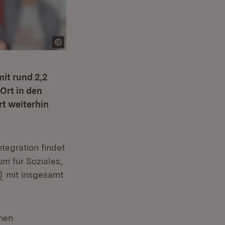
it rund 2,2
 Ort in den
rt weiterhin
tegration findet
um für Soziales,
(Öffnet in neuem Fenster)
)
mit insgesamt
chen