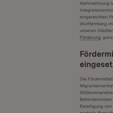
Wahrnehmung lei
Integrationsmin
eingereichten P
Württemberg imme
unseren Städten
(Öffn
Förderung
ganz 
Fördermi
eingeset
Die Fördermitte
Migrantenvertr
Willkommenstref
Behördenlotsen e
Beteiligung von
zentrale Bereic