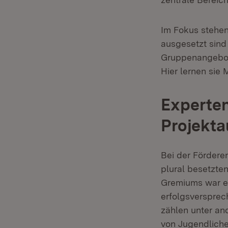
Im Fokus stehen
ausgesetzt sind
Gruppenangebot
Hier lernen sie
Experten
Projekt
Bei der Fördere
plural besetzte
Gremiums war e
erfolgsversprec
zählen unter a
von Jugendlich