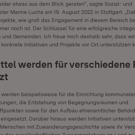
der etwas aus dem Blick geraten“, sagte Sozial- und
ister Manne Lucha am 19. August 2022 in Stuttgart. „Da
rojekte, wie groß das Engagement in diesem Bereich be
r noch ist. Der Schlüssel für eine erfolgreiche Integrat
 und Gemeinden. Ich freue mich deshalb sehr, dass wir
et in neuem Fenster)
konkrete Initiativen und Projekte vor Ort unterstützen 
ttel werden für verschiedene 
zt
l werden beispielsweise für die Einrichtung kommunale
etungen, die Entstehung von Begegnungsräumen und
fpunkten sowie für den Aufbau ehrenamtlicher Behörd
ingesetzt. Darüber hinaus werden Initiativen unterstüt
 Menschen mit Zuwanderungsgeschichte sowie ihr Vers
he des gesellschaftlichen Zusammenlebens im Land zu 