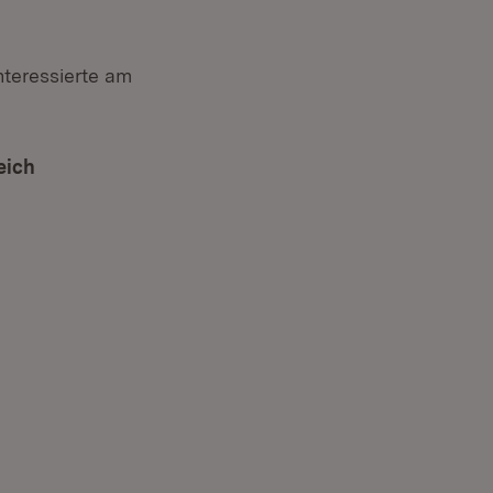
nteressierte am
eich