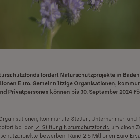
aturschutzfonds fördert Naturschutzprojekte in Bad
illionen Euro. Gemeinnützige Organisationen, kommun
d Privatpersonen können bis 30. September 2024 Fö
Organisationen, kommunale Stellen, Unternehmen und 
Extern:
(Öffnet in 
sofort bei der
Stiftung Naturschutzfonds
um einen Zu
schutzprojekte bewerben. Rund 2,5 Millionen Euro Ers