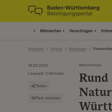
Zum Inhalt springen
Link zur Startseite
Mitmachen
Vorschlagen
Infor
Startseite
Service
Meldungen
Pressemitt
Naturschutz
14.02.2024
Rund 
Lesezeit: 2 Minuten
Teilen
Natur
Text vorlesen
Würt