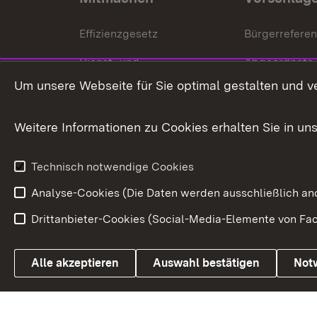
Effizienzgesetz
Bürgerrefere
Dienst- und
Abgeordnete
Versorgungsbezüge
Um unsere Webseite für Sie optimal gestalten und v
Bürgerbeauft
Kommunale Verfahren
Petition
Weitere Informationen zu Cookies erhalten Sie in un
Weitere
Volksantrag
Beteiligungsprozesse
Technisch notwendige Cookies
Volksabstim
Analyse-Cookies (Die Daten werden ausschließlich ano
Drittanbieter-Cookies (Social-Media-Elemente von Fac
Link zum Landesportal
Alle akzeptieren
Auswahl bestätigen
Not