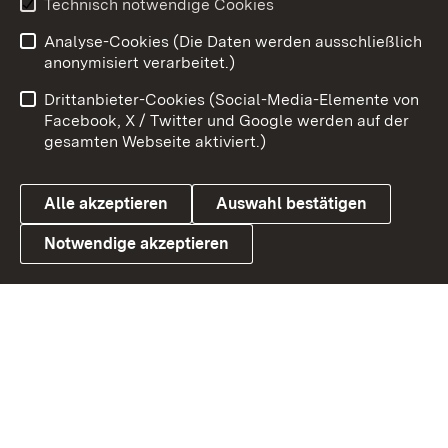
Technisch notwendige Cookies
Zum 
Analyse-Cookies (Die Daten werden ausschließlich
Impressum
Kontakt
anonymisiert verarbeitet.)
Benutzungshinweise
Netiquette
Drittanbieter-Cookies (Social-Media-Elemente von
Barrierefreiheit
Datenschutz
Facebook, X / Twitter und Google werden auf der
gesamten Webseite aktiviert.)
Cookies
Alle akzeptieren
Auswahl bestätigen
Notwendige akzeptieren
Link zum Landesportal