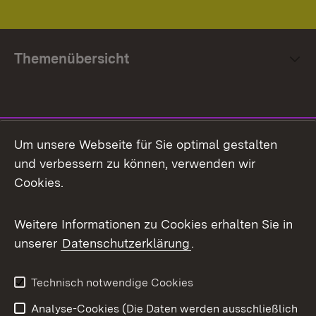
Themenübersicht
Social Media
Um unsere Webseite für Sie optimal gestalten
und verbessern zu können, verwenden wir
Facebook
Cookies.
Flickr
Weitere Informationen zu Cookies erhalten Sie in
X / Twitter
unserer
Datenschutzerklärung
.
Youtube
Technisch notwendige Cookies
Zum 
Analyse-Cookies (Die Daten werden ausschließlich
Impressum
Kontakt