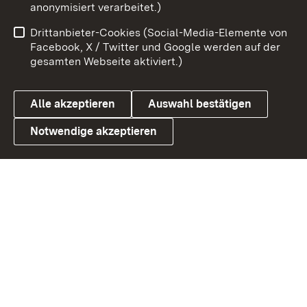
anonymisiert verarbeitet.)
Benutzungshinweise
Netiquette
Drittanbieter-Cookies (Social-Media-Elemente von
Barrierefreiheit
Datenschutz
Facebook, X / Twitter und Google werden auf der
gesamten Webseite aktiviert.)
Cookies
Alle akzeptieren
Auswahl bestätigen
Notwendige akzeptieren
Link zum Landesportal