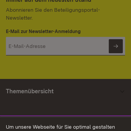
Abonnieren Sie den Beteiligungsportal-
Newsletter.
E-Mail zur Newsletter-Anmeldung
News
Themenübersicht
Social Media
Um unsere Webseite für Sie optimal gestalten