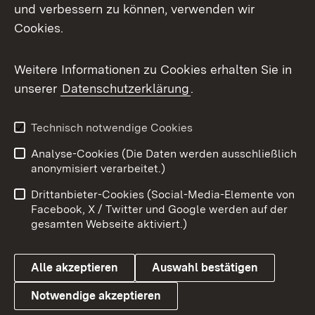
und verbessern zu können, verwenden wir
Facebook
Cookies.
Flickr
Weitere Informationen zu Cookies erhalten Sie in
X / Twitter
unserer
Datenschutzerklärung
.
Youtube
Technisch notwendige Cookies
Zum 
Analyse-Cookies (Die Daten werden ausschließlich
Impressum
Kontakt
anonymisiert verarbeitet.)
Benutzungshinweise
Netiquette
Drittanbieter-Cookies (Social-Media-Elemente von
Barrierefreiheit
Datenschutz
Facebook, X / Twitter und Google werden auf der
gesamten Webseite aktiviert.)
Cookies
Alle akzeptieren
Auswahl bestätigen
Notwendige akzeptieren
Link zum Landesportal