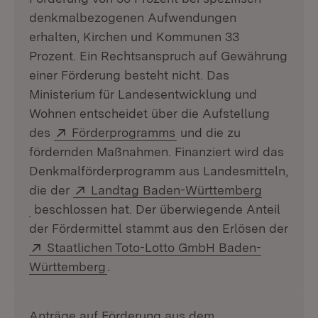
denkmalbezogenen Aufwendungen
erhalten, Kirchen und Kommunen 33
Prozent. Ein Rechtsanspruch auf Gewährung
einer Förderung besteht nicht. Das
Ministerium für Landesentwicklung und
Wohnen entscheidet über die Aufstellung
Extern:
(Öffnet in neuem Fenste
des
Förderprogramms
und die zu
fördernden Maßnahmen. Finanziert wird das
Denkmalförderprogramm aus Landesmitteln,
Extern:
die der
Landtag Baden-Württemberg
(Öffnet in neuem Fenster)
beschlossen hat. Der überwiegende Anteil
der Fördermittel stammt aus den Erlösen der
Extern:
Staatlichen Toto-Lotto GmbH Baden-
(Öffnet in neuem Fenster)
Württemberg
.
Anträge auf Förderung aus dem