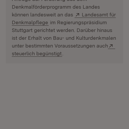
Denkmalförderprogramm des Landes
Extern:
können landesweit an das
Landesamt für
(Öffnet in neuem Fenster)
Denkmalpflege
im Regierungspräsidium
Stuttgart gerichtet werden. Darüber hinaus
ist der Erhalt von Bau- und Kulturdenkmalen
Exter
unter bestimmten Voraussetzungen auch
(Öffnet in neuem Fenster)
steuerlich begünstigt
.