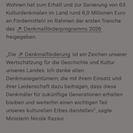
Wohnen hat zum Erhalt und zur Sanierung von 63
Kulturdenkmalen im Land rund 6,9 Millionen Euro
an Fördermitteln im Rahmen der ersten Tranche
Extern:
(Öffnet in n
des
Denkmalförderprogramms 2026
freigegeben.
Extern:
(Öffnet in neuem Fenster)
„Die
Denkmalförderung
ist ein Zeichen unserer
Wertschätzung für die Geschichte und Kultur
unseres Landes. Ich danke allen
Denkmaleigentümern, die mit ihrem Einsatz und
ihrer Leidenschaft dazu beitragen, dass diese
Denkmäler für zukünftige Generationen erhalten
bleiben und weiterhin einen wichtigen Teil
unseres kulturellen Erbes darstellen“, sagte
Ministerin Nicole Razavi.