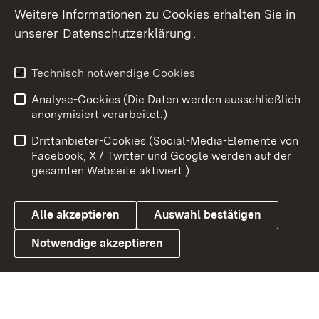
Weitere Informationen zu Cookies erhalten Sie in
X / Twitter
unserer
Datenschutzerklärung
.
Youtube
Technisch notwendige Cookies
Zum 
Analyse-Cookies (Die Daten werden ausschließlich
Impressum
Kontakt
anonymisiert verarbeitet.)
Benutzungshinweise
Netiquette
Drittanbieter-Cookies (Social-Media-Elemente von
Barrierefreiheit
Datenschutz
Facebook, X / Twitter und Google werden auf der
gesamten Webseite aktiviert.)
Cookies
Alle akzeptieren
Auswahl bestätigen
Notwendige akzeptieren
Link zum Landesportal