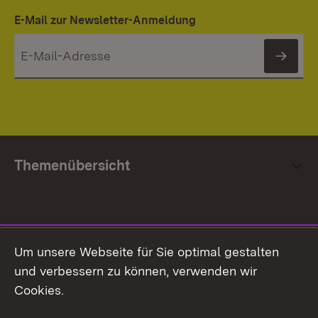
E-Mail zur Newsletter-Anmeldung
News
Themenübersicht
Social Media
Um unsere Webseite für Sie optimal gestalten
und verbessern zu können, verwenden wir
Facebook
Cookies.
Flickr