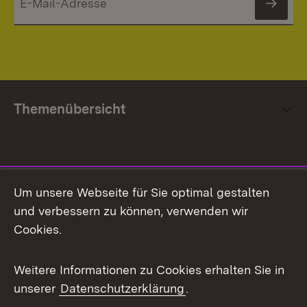
News
Themenübersicht
Social Media
Um unsere Webseite für Sie optimal gestalten
und verbessern zu können, verwenden wir
Facebook
Cookies.
Flickr
Weitere Informationen zu Cookies erhalten Sie in
X / Twitter
unserer
Datenschutzerklärung
.
Youtube