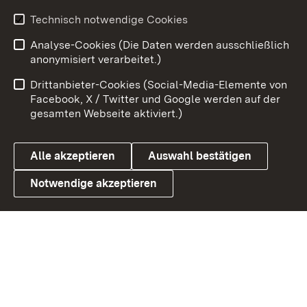
Technisch notwendige Cookies
Zum 
Analyse-Cookies (Die Daten werden ausschließlich
Impressum
Kontakt
anonymisiert verarbeitet.)
Benutzungshinweise
Netiquette
Drittanbieter-Cookies (Social-Media-Elemente von
Barrierefreiheit
Datenschutz
Facebook, X / Twitter und Google werden auf der
gesamten Webseite aktiviert.)
Cookies
Alle akzeptieren
Auswahl bestätigen
Notwendige akzeptieren
Link zum Landesportal