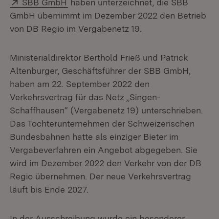
Extern:
(Öffnet in neuem Fenster)
SBB GmbH
haben unterzeichnet, die SBB
GmbH übernimmt im Dezember 2022 den Betrieb
von DB Regio im Vergabenetz 19.
Ministerialdirektor Berthold Frieß und Patrick
Altenburger, Geschäftsführer der SBB GmbH,
haben am 22. September 2022 den
Verkehrsvertrag für das Netz „Singen-
Schaffhausen“ (Vergabenetz 19) unterschrieben.
Das Tochterunternehmen der Schweizerischen
Bundesbahnen hatte als einziger Bieter im
Vergabeverfahren ein Angebot abgegeben. Sie
wird im Dezember 2022 den Verkehr von der DB
Regio übernehmen. Der neue Verkehrsvertrag
läuft bis Ende 2027.
In der Ausschreibung wurde ein besonderer