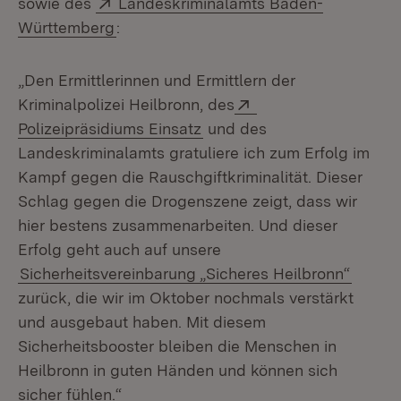
Extern:
sowie des
Landeskriminalamts Baden-
(Öffnet in neuem Fenster)
Württemberg
:
„Den Ermittlerinnen und Ermittlern der
Extern:
Kriminalpolizei Heilbronn, des
(Öffnet in neuem Fenster)
Polizeipräsidiums Einsatz
und des
Landeskriminalamts gratuliere ich zum Erfolg im
Kampf gegen die Rauschgiftkriminalität. Dieser
Schlag gegen die Drogenszene zeigt, dass wir
hier bestens zusammenarbeiten. Und dieser
Erfolg geht auch auf unsere
Sicherheitsvereinbarung „Sicheres Heilbronn“
zurück, die wir im Oktober nochmals verstärkt
und ausgebaut haben. Mit diesem
Sicherheitsbooster bleiben die Menschen in
Heilbronn in guten Händen und können sich
sicher fühlen.“