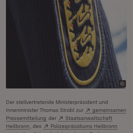
Der stellvertretende Ministerpräsident und
Extern:
Innenminister Thomas Strobl zur
gemeinsamen
(Öffnet in neuem Fenster)
Extern:
Pressemitteilung
der
Staatsanwaltschaft
(Öffnet in neuem Fenster)
Extern:
(Öffne
Heilbronn
, des
Polizeipräsidiums Heilbronn