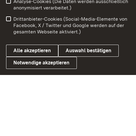
Analyse-Cookies (Die Daten werden ausschließlich
Impressum
Kontakt
anonymisiert verarbeitet.)
Benutzungshinweise
Netiquette
Drittanbieter-Cookies (Social-Media-Elemente von
Barrierefreiheit
Datenschutz
Facebook, X / Twitter und Google werden auf der
gesamten Webseite aktiviert.)
Cookies
Alle akzeptieren
Auswahl bestätigen
Notwendige akzeptieren
Link zum Landesportal