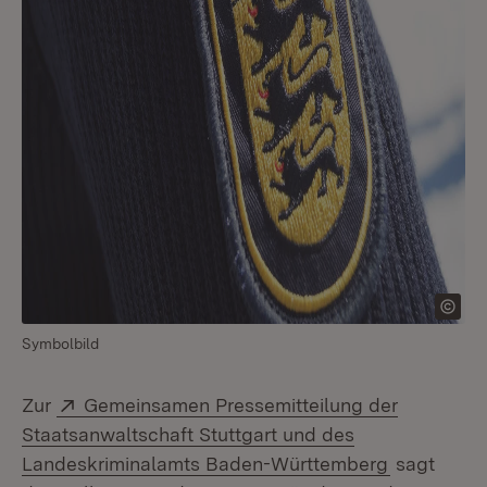
Symbolbild
Extern:
Zur
Gemeinsamen Pressemitteilung der
Staatsanwaltschaft Stuttgart und des
(Öffnet in
Landeskriminalamts Baden-Württemberg
sagt