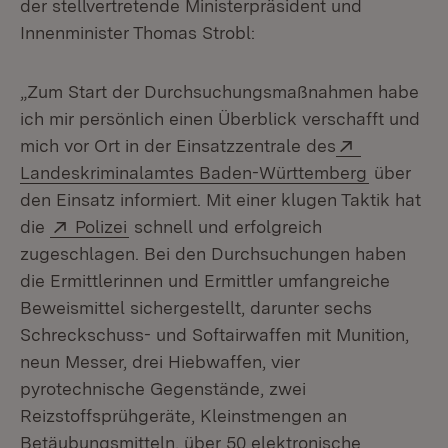
der stellvertretende Ministerpräsident und
Innenminister Thomas Strobl:
„Zum Start der Durchsuchungsmaßnahmen habe
ich mir persönlich einen Überblick verschafft und
Extern:
mich vor Ort in der Einsatzzentrale des
(Öffnet i
Landeskriminalamtes Baden-Württemberg
über
den Einsatz informiert. Mit einer klugen Taktik hat
Extern:
(Öffnet in neuem Fenster)
die
Polizei
schnell und erfolgreich
zugeschlagen. Bei den Durchsuchungen haben
die Ermittlerinnen und Ermittler umfangreiche
Beweismittel sichergestellt, darunter sechs
Schreckschuss- und Softairwaffen mit Munition,
neun Messer, drei Hiebwaffen, vier
pyrotechnische Gegenstände, zwei
Reizstoffsprühgeräte, Kleinstmengen an
Betäubungsmitteln, über 50 elektronische