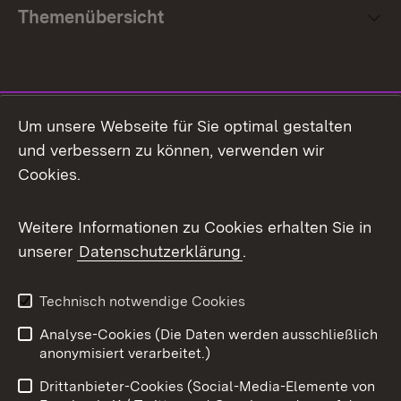
Themenübersicht
Social Media
Um unsere Webseite für Sie optimal gestalten
und verbessern zu können, verwenden wir
Facebook
Cookies.
Flickr
Weitere Informationen zu Cookies erhalten Sie in
X / Twitter
unserer
Datenschutzerklärung
.
Youtube
Technisch notwendige Cookies
Zum 
Analyse-Cookies (Die Daten werden ausschließlich
Impressum
Kontakt
anonymisiert verarbeitet.)
Benutzungshinweise
Netiquette
Drittanbieter-Cookies (Social-Media-Elemente von
Barrierefreiheit
Datenschutz