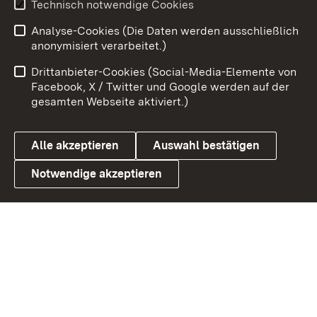
Technisch notwendige Cookies
Zum 
Analyse-Cookies (Die Daten werden ausschließlich
Impressum
Kontakt
anonymisiert verarbeitet.)
Benutzungshinweise
Netiquette
Drittanbieter-Cookies (Social-Media-Elemente von
Barrierefreiheit
Datenschutz
Facebook, X / Twitter und Google werden auf der
gesamten Webseite aktiviert.)
Cookies
Alle akzeptieren
Auswahl bestätigen
Notwendige akzeptieren
Link zum Landesportal