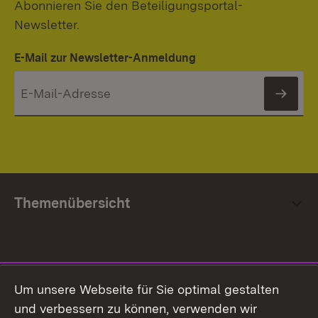
Abonnieren Sie den Beteiligungsportal-
Newsletter.
E-Mail zur Newsletter-Anmeldung
News
Themenübersicht
Social Media
Um unsere Webseite für Sie optimal gestalten
und verbessern zu können, verwenden wir
Facebook