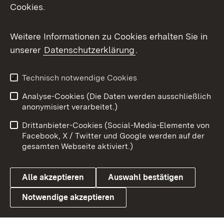
Cookies.
Flickr
Weitere Informationen zu Cookies erhalten Sie in
X / Twitter
unserer
Datenschutzerklärung
.
Youtube
Technisch notwendige Cookies
Zum 
Analyse-Cookies (Die Daten werden ausschließlich
Impressum
Kontakt
anonymisiert verarbeitet.)
Benutzungshinweise
Netiquette
Drittanbieter-Cookies (Social-Media-Elemente von
Barrierefreiheit
Datenschutz
Facebook, X / Twitter und Google werden auf der
gesamten Webseite aktiviert.)
Cookies
Alle akzeptieren
Auswahl bestätigen
Notwendige akzeptieren
Link zum Landesportal