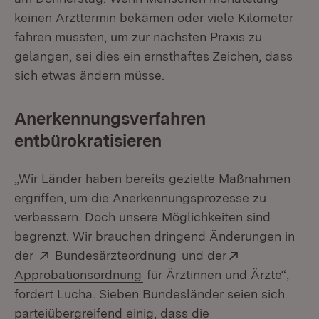
keinen Arzttermin bekämen oder viele Kilometer
fahren müssten, um zur nächsten Praxis zu
gelangen, sei dies ein ernsthaftes Zeichen, dass
sich etwas ändern müsse.
Anerkennungsverfahren
entbürokratisieren
„Wir Länder haben bereits gezielte Maßnahmen
ergriffen, um die Anerkennungsprozesse zu
verbessern. Doch unsere Möglichkeiten sind
begrenzt. Wir brauchen dringend Änderungen in
Extern:
(Öffnet in neuem Fenste
Extern:
der
Bundesärzteordnung
und der
(Öffnet in neuem Fenster)
Approbationsordnung
für Ärztinnen und Ärzte“,
fordert Lucha. Sieben Bundesländer seien sich
parteiübergreifend einig, dass die