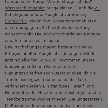
Extern:
Landesfläche Baden-Württembergs ist als
(Öffnet in neuem Fenster)
Exte
Wasserschutzgebiet
ausgewiesen. Durch die
Schutzgebiets- und Ausgleichverordnung
(Öffnet in neuem Fenster)
(SchALVO)
wird in den Wasserschutzgebieten
die ordnungsgemäße Landbewirtschaftung
eingeschränkt. Die landwirtschaftlichen Betriebe
erhalten für die zusätzlichen
Bewirtschaftungsauflagen beziehungsweise
Ertragseinbußen Ausgleichszahlungen. Mit der
jetzt novellierten SchALVO bekommen unsere
landwirtschaftlichen Betriebe neben
Planungssicherheit auch Beständigkeit, da die
Trendmessungszeiträume auf sechs Jahre
verlängert werden. Ein ständiges Herauf- und
Herabstufen der Gebiete durch bisherige kürzere
Trendzeiträume wird vermieden. Die umgesetzten
Maßnahmen durch unsere Landwirtinnen und