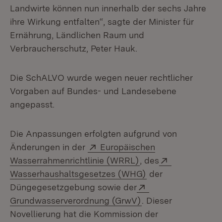
Landwirte können nun innerhalb der sechs Jahre
ihre Wirkung entfalten“, sagte der Minister für
Ernährung, Ländlichen Raum und
Verbraucherschutz, Peter Hauk.
Die SchALVO wurde wegen neuer rechtlicher
Vorgaben auf Bundes- und Landesebene
angepasst.
Die Anpassungen erfolgten aufgrund von
Extern:
Änderungen in der
Europäischen
(Öffnet in neuem Fen
Extern:
Wasserrahmenrichtlinie (WRRL)
, des
(Öffnet in neuem F
Wasserhaushaltsgesetzes (WHG)
der
Extern:
Düngegesetzgebung sowie der
(Öffnet in neuem Fe
Grundwasserverordnung (GrwV)
. Dieser
Novellierung hat die Kommission der