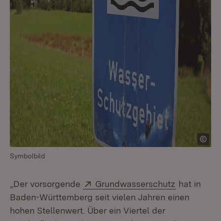
Symbolbild
Extern:
(Öffnet in 
„Der vorsorgende
Grundwasserschutz
hat in
Baden-Württemberg seit vielen Jahren einen
hohen Stellenwert. Über ein Viertel der