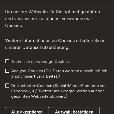
Social Media
Um unsere Webseite für Sie optimal gestalten
und verbessern zu können, verwenden wir
Facebook
Cookies.
Flickr
Weitere Informationen zu Cookies erhalten Sie in
X / Twitter
unserer
Datenschutzerklärung
.
Youtube
Technisch notwendige Cookies
Zum 
Analyse-Cookies (Die Daten werden ausschließlich
Impressum
Kontakt
anonymisiert verarbeitet.)
Benutzungshinweise
Netiquette
Drittanbieter-Cookies (Social-Media-Elemente von
Barrierefreiheit
Datenschutz
Facebook, X / Twitter und Google werden auf der
gesamten Webseite aktiviert.)
Cookies
Alle akzeptieren
Auswahl bestätigen