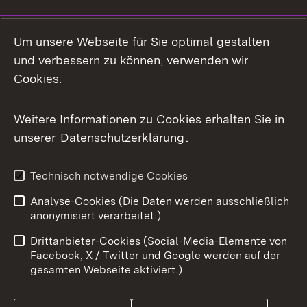
Social Media
Um unsere Webseite für Sie optimal gestalten
und verbessern zu können, verwenden wir
Facebook
Cookies.
Flickr
Weitere Informationen zu Cookies erhalten Sie in
X / Twitter
unserer
Datenschutzerklärung
.
Youtube
Technisch notwendige Cookies
Zum 
Analyse-Cookies (Die Daten werden ausschließlich
Impressum
Kontakt
anonymisiert verarbeitet.)
Benutzungshinweise
Netiquette
Drittanbieter-Cookies (Social-Media-Elemente von
Barrierefreiheit
Datenschutz
Facebook, X / Twitter und Google werden auf der
gesamten Webseite aktiviert.)
Cookies