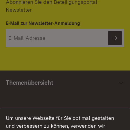
Abonnieren Sie den Beteiligungsportal-
Newsletter.
E-Mail zur Newsletter-Anmeldung
News
Themenübersicht
Social Media
Um unsere Webseite für Sie optimal gestalten
und verbessern zu können, verwenden wir
Facebook