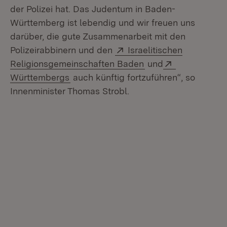
der Polizei hat. Das Judentum in Baden-
Württemberg ist lebendig und wir freuen uns
darüber, die gute Zusammenarbeit mit den
Extern:
Polizeirabbinern und den
Israelitischen
(Öffnet in neuem Fe
Extern:
Religionsgemeinschaften Baden
und
(Öffnet in neuem Fenster)
Württembergs
auch künftig fortzuführen“, so
Innenminister Thomas Strobl.