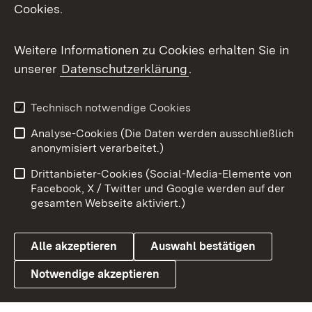
Cookies.
Flickr
Weitere Informationen zu Cookies erhalten Sie in
X / Twitter
unserer
Datenschutzerklärung
.
Youtube
Technisch notwendige Cookies
Zum 
Analyse-Cookies (Die Daten werden ausschließlich
Impressum
Kontakt
anonymisiert verarbeitet.)
Benutzungshinweise
Netiquette
Drittanbieter-Cookies (Social-Media-Elemente von
Barrierefreiheit
Datenschutz
Facebook, X / Twitter und Google werden auf der
gesamten Webseite aktiviert.)
Cookies
Alle akzeptieren
Auswahl bestätigen
Notwendige akzeptieren
Link zum Landesportal