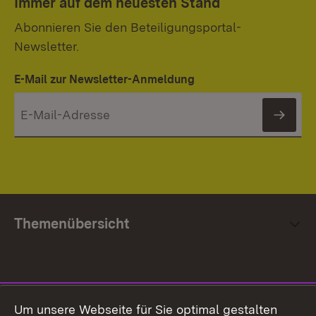
Immer auf dem neuesten Stand
Abonnieren Sie den Beteiligungsportal-
Newsletter.
E-Mail zur Newsletter-Anmeldung
News
Themenübersicht
Social Media
Um unsere Webseite für Sie optimal gestalten