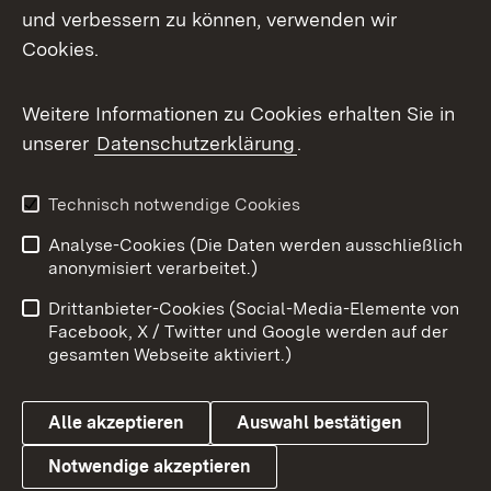
und verbessern zu können, verwenden wir
Facebook
Cookies.
Flickr
Weitere Informationen zu Cookies erhalten Sie in
X / Twitter
unserer
Datenschutzerklärung
.
Youtube
Technisch notwendige Cookies
Zum 
Analyse-Cookies (Die Daten werden ausschließlich
Impressum
Kontakt
anonymisiert verarbeitet.)
Benutzungshinweise
Netiquette
Drittanbieter-Cookies (Social-Media-Elemente von
Barrierefreiheit
Datenschutz
Facebook, X / Twitter und Google werden auf der
gesamten Webseite aktiviert.)
Cookies
Alle akzeptieren
Auswahl bestätigen
Notwendige akzeptieren
Link zum Landesportal