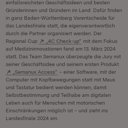
einfallsreichsten Geschäftsideen und besten
Gründerinnen und Gründern im Land. Dafür finden
in ganz Baden-Württemberg Vorentscheide für
das Landesfinale statt, die eigenverantwortlich
durch die Partner organisiert werden. Der
Extern:
(Öffnet in neuem Fe
Regional Cup
„4C Check-up“
mit dem Fokus
auf Medizininnovationen fand am 13. März 2024
statt. Das Team Semanux überzeugte die Jury mit
seiner Geschäftsidee und seinem ersten Produkt
Extern:
(Öffnet in neuem Fenster)
„Semanux Access“
– einer Software, mit der
Computer mit Kopfbewegungen statt mit Maus
und Tastatur bedient werden können, damit
Selbstbestimmung und Teilhabe am digitalen
Leben auch für Menschen mit motorischen
Einschränkungen möglich ist – und zieht ins
Landesfinale 2024 ein.