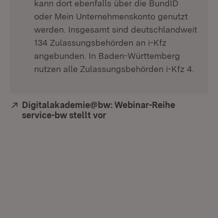
kann dort ebenfalls über die BundID
oder Mein Unternehmenskonto genutzt
werden. Insgesamt sind deutschlandweit
134 Zulassungsbehörden an i-Kfz
angebunden. In Baden-Württemberg
nutzen alle Zulassungsbehörden i-Kfz 4.
Extern:
Digitalakademie@bw: Webinar-Reihe
service-bw stellt vor
(Öffnet in neuem Fenster)