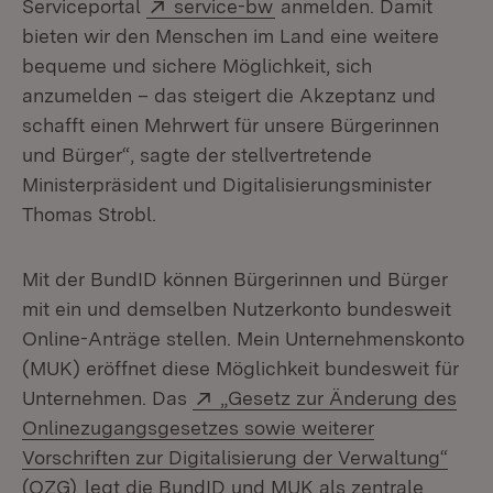
Extern:
(Öffnet in neuem Fenste
Serviceportal
service-bw
anmelden. Damit
bieten wir den Menschen im Land eine weitere
bequeme und sichere Möglichkeit, sich
anzumelden – das steigert die Akzeptanz und
schafft einen Mehrwert für unsere Bürgerinnen
und Bürger“, sagte der stellvertretende
Ministerpräsident und Digitalisierungsminister
Thomas Strobl.
Mit der BundID können Bürgerinnen und Bürger
mit ein und demselben Nutzerkonto bundesweit
Online-Anträge stellen. Mein Unternehmenskonto
(MUK) eröffnet diese Möglichkeit bundesweit für
Extern:
Unternehmen. Das
„Gesetz zur Änderung des
Onlinezugangsgesetzes sowie weiterer
Vorschriften zur Digitalisierung der Verwaltung“
(Öffnet in neuem Fenster)
(OZG)
legt die BundID und MUK als zentrale