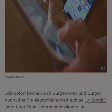
Symbolbild
„Ab sofort können sich Bürgerinnen und Bürger
Extern:
auch über die deutschlandweit gültige
BundID
(Öffnet in neuem Fenster)
oder über Mein Unternehmenskonto im