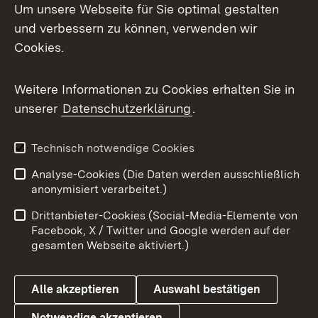
Um unsere Webseite für Sie optimal gestalten
und verbessern zu können, verwenden wir
Facebook
Cookies.
Flickr
Weitere Informationen zu Cookies erhalten Sie in
X / Twitter
unserer
Datenschutzerklärung
.
Youtube
Technisch notwendige Cookies
Zum 
Analyse-Cookies (Die Daten werden ausschließlich
Impressum
Kontakt
anonymisiert verarbeitet.)
Benutzungshinweise
Netiquette
Drittanbieter-Cookies (Social-Media-Elemente von
Barrierefreiheit
Datenschutz
Facebook, X / Twitter und Google werden auf der
gesamten Webseite aktiviert.)
Cookies
Alle akzeptieren
Auswahl bestätigen
Notwendige akzeptieren