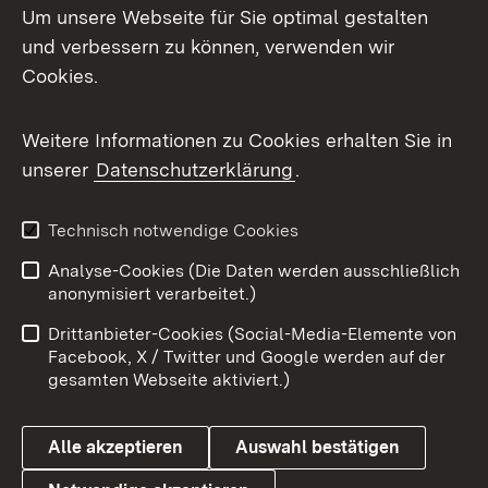
Um unsere Webseite für Sie optimal gestalten
und verbessern zu können, verwenden wir
Facebook
Cookies.
Flickr
Weitere Informationen zu Cookies erhalten Sie in
X / Twitter
unserer
Datenschutzerklärung
.
Youtube
Technisch notwendige Cookies
Zum 
Analyse-Cookies (Die Daten werden ausschließlich
Impressum
Kontakt
anonymisiert verarbeitet.)
Benutzungshinweise
Netiquette
Drittanbieter-Cookies (Social-Media-Elemente von
Barrierefreiheit
Datenschutz
Facebook, X / Twitter und Google werden auf der
gesamten Webseite aktiviert.)
Cookies
Alle akzeptieren
Auswahl bestätigen