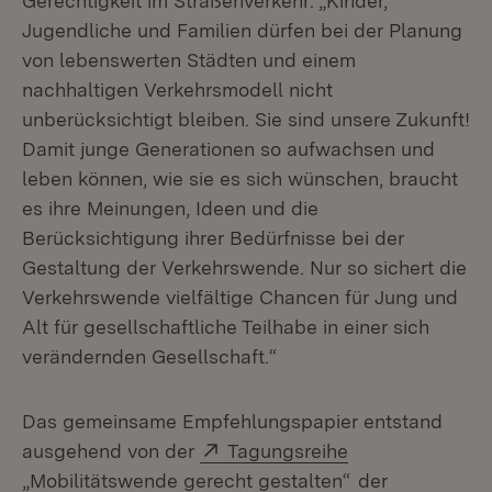
Gerechtigkeit im Straßenverkehr: „Kinder,
Jugendliche und Familien dürfen bei der Planung
von lebenswerten Städten und einem
nachhaltigen Verkehrsmodell nicht
unberücksichtigt bleiben. Sie sind unsere Zukunft!
Damit junge Generationen so aufwachsen und
leben können, wie sie es sich wünschen, braucht
es ihre Meinungen, Ideen und die
Berücksichtigung ihrer Bedürfnisse bei der
Gestaltung der Verkehrswende. Nur so sichert die
Verkehrswende vielfältige Chancen für Jung und
Alt für gesellschaftliche Teilhabe in einer sich
verändernden Gesellschaft.“
Das gemeinsame Empfehlungspapier entstand
Extern:
ausgehend von der
Tagungsreihe
(Öffnet in neue
„Mobilitätswende gerecht gestalten“
der