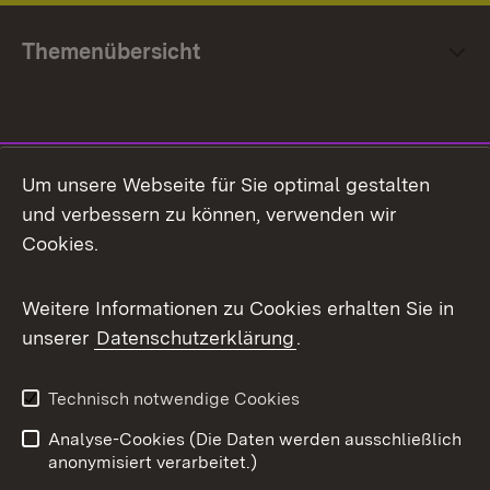
Themenübersicht
Social Media
Um unsere Webseite für Sie optimal gestalten
und verbessern zu können, verwenden wir
Facebook
Cookies.
Flickr
Weitere Informationen zu Cookies erhalten Sie in
X / Twitter
unserer
Datenschutzerklärung
.
Youtube
Technisch notwendige Cookies
Zum 
Analyse-Cookies (Die Daten werden ausschließlich
Impressum
Kontakt
anonymisiert verarbeitet.)
Benutzungshinweise
Netiquette