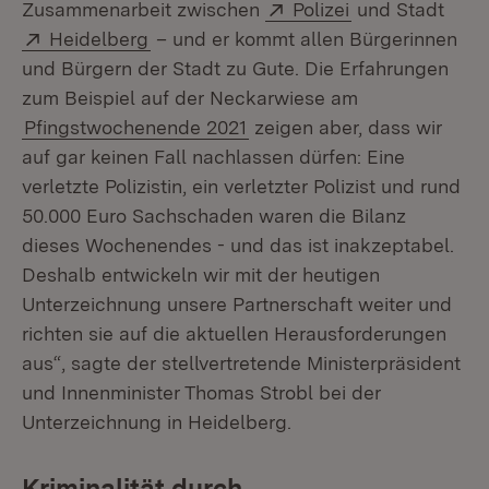
Extern:
(Öffnet in neue
Zusammenarbeit zwischen
Polizei
und Stadt
Extern:
(Öffnet in neuem Fenster)
Heidelberg
– und er kommt allen Bürgerinnen
und Bürgern der Stadt zu Gute. Die Erfahrungen
zum Beispiel auf der Neckarwiese am
Pfingstwochenende 2021
zeigen aber, dass wir
auf gar keinen Fall nachlassen dürfen: Eine
verletzte Polizistin, ein verletzter Polizist und rund
50.000 Euro Sachschaden waren die Bilanz
dieses Wochenendes - und das ist inakzeptabel.
Deshalb entwickeln wir mit der heutigen
Unterzeichnung unsere Partnerschaft weiter und
richten sie auf die aktuellen Herausforderungen
aus“, sagte der stellvertretende Ministerpräsident
und Innenminister Thomas Strobl bei der
Unterzeichnung in Heidelberg.
Kriminalität durch