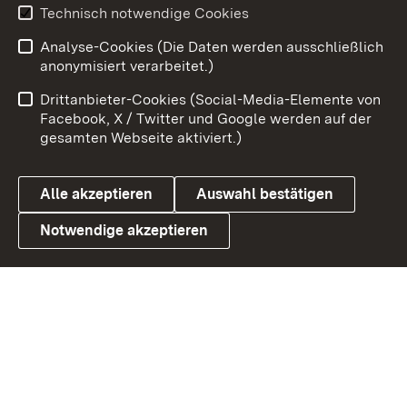
Technisch notwendige Cookies
Zum 
Analyse-Cookies (Die Daten werden ausschließlich
Impressum
Kontakt
anonymisiert verarbeitet.)
Benutzungshinweise
Netiquette
Drittanbieter-Cookies (Social-Media-Elemente von
Barrierefreiheit
Datenschutz
Facebook, X / Twitter und Google werden auf der
gesamten Webseite aktiviert.)
Cookies
Alle akzeptieren
Auswahl bestätigen
Notwendige akzeptieren
Link zum Landesportal