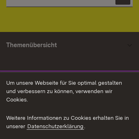
News
Themenübersicht
Social Media
Um unsere Webseite für Sie optimal gestalten
und verbessern zu können, verwenden wir
Facebook
Cookies.
Flickr
Weitere Informationen zu Cookies erhalten Sie in
X / Twitter
unserer
Datenschutzerklärung
.
Youtube