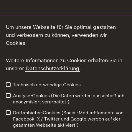
Social Media
Um unsere Webseite für Sie optimal gestalten
und verbessern zu können, verwenden wir
Facebook
Cookies.
Flickr
Weitere Informationen zu Cookies erhalten Sie in
X / Twitter
unserer
Datenschutzerklärung
.
Youtube
Technisch notwendige Cookies
Zum 
Analyse-Cookies (Die Daten werden ausschließlich
Impressum
Kontakt
anonymisiert verarbeitet.)
Benutzungshinweise
Netiquette
Drittanbieter-Cookies (Social-Media-Elemente von
Barrierefreiheit
Datenschutz
Facebook, X / Twitter und Google werden auf der
gesamten Webseite aktiviert.)
Cookies