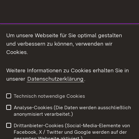
Social Media
Um unsere Webseite für Sie optimal gestalten
und verbessern zu können, verwenden wir
Facebook
Cookies.
Flickr
Weitere Informationen zu Cookies erhalten Sie in
X / Twitter
unserer
Datenschutzerklärung
.
Youtube
Technisch notwendige Cookies
Zum 
Analyse-Cookies (Die Daten werden ausschließlich
Impressum
Kontakt
anonymisiert verarbeitet.)
Benutzungshinweise
Netiquette
Drittanbieter-Cookies (Social-Media-Elemente von
Barrierefreiheit
Datenschutz
Facebook, X / Twitter und Google werden auf der
gesamten Webseite aktiviert.)