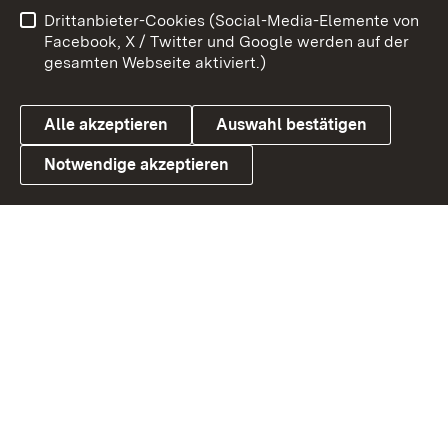
Benutzungshinweise
Netiquette
Drittanbieter-Cookies (Social-Media-Elemente von
Barrierefreiheit
Datenschutz
Facebook, X / Twitter und Google werden auf der
gesamten Webseite aktiviert.)
Cookies
Alle akzeptieren
Auswahl bestätigen
Notwendige akzeptieren
Link zum Landesportal