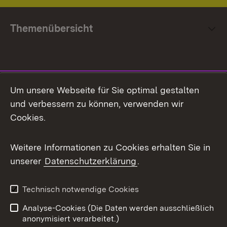
Themenübersicht
Social Media
Um unsere Webseite für Sie optimal gestalten
und verbessern zu können, verwenden wir
Facebook
Cookies.
Flickr
Weitere Informationen zu Cookies erhalten Sie in
X / Twitter
unserer
Datenschutzerklärung
.
Youtube
Technisch notwendige Cookies
Zum 
Analyse-Cookies (Die Daten werden ausschließlich
Impressum
Kontakt
anonymisiert verarbeitet.)