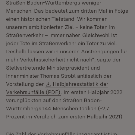
Straßen Baden-Württembergs weniger
Menschen. Das bedeutet zum dritten Mal in Folge
einen historischen Tiefstand. Wir kommen
unserem ambitionierten Ziel – keine Toten im
Straßenverkehr – immer näher. Gleichwohl ist
jeder Tote im Straßenverkehr ein Toter zu viel.
Deshalb lassen wir in unseren Anstrengungen für
mehr Verkehrssicherheit nicht nach“, sagte der
Stellvertretende Ministerpräsident und
Innenminister Thomas Strobl anlässlich der
Download:
Vorstellung der
Halbjahresstatistik der
(Öffnet in neuem Fenster)
Verkehrsunfälle (PDF)
. Im ersten Halbjahr 2022
verunglückten auf den Straßen Baden-
Württembergs 144 Menschen tödlich (-2,7
Prozent im Vergleich zum ersten Halbjahr 2021).
Die Zahl der Verkehrsunfälle insgesamt ist im