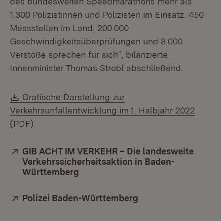
des bundesweiten Speedmarathons mehr als
1.300 Polizistinnen und Polizisten im Einsatz. 450
Messstellen im Land, 200.000
Geschwindigkeitsüberprüfungen und 8.000
Verstöße sprechen für sich“, bilanzierte
Innenminister Thomas Strobl abschließend.
Download:
Grafische Darstellung zur
Verkehrsunfallentwicklung im 1. Halbjahr 2022
(Öffnet in neuem Fenster)
(PDF)
Extern:
GIB ACHT IM VERKEHR – Die landesweite
Verkehrssicherheitsaktion in Baden-
Württemberg
(Öffnet in neuem Fenster)
Extern:
Polizei Baden-Württemberg
(Öffnet in neuem Fe