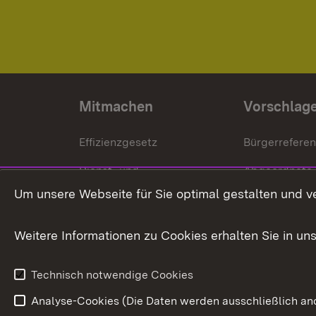
Mitmachen
Vorschlag
Effizienzgesetz
Bürgerrefere
Dienst- und
Abgeordnete
Versorgungsbezüge
Um unsere Webseite für Sie optimal gestalten und v
Bürgerbeauft
Kommunale Verfahren
Petition
Weitere Informationen zu Cookies erhalten Sie in un
Weitere
Volksantrag
Beteiligungsprozesse
Technisch notwendige Cookies
Volksabstim
Analyse-Cookies (Die Daten werden ausschließlich ano