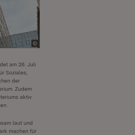
ndet am 26. Juli
r)
ür Soziales,
chen der
terium. Zudem
teriums aktiv
en.
insam laut und
tark machen für