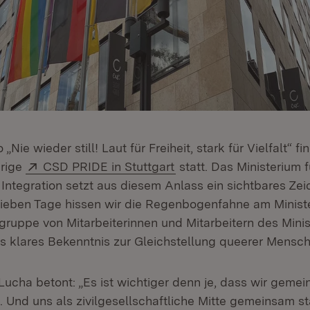
Nie wieder still! Laut für Freiheit, stark für Vielfalt“ fi
Extern:
(Öffnet in neuem Fenste
hrige
CSD PRIDE in Stuttgart
statt. Das Ministerium f
Integration setzt aus diesem Anlass ein sichtbares Zei
r sieben Tage hissen wir die Regenbogenfahne am Minis
gruppe von Mitarbeiterinnen und Mitarbeitern des Minis
ls klares Bekenntnis zur Gleichstellung queerer Mensch
Lucha betont: „Es ist wichtiger denn je, dass wir geme
. Und uns als zivilgesellschaftliche Mitte gemeinsam s