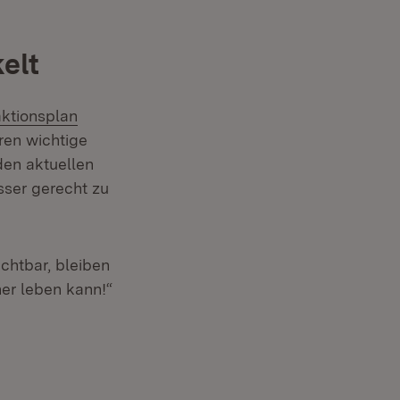
elt
ktionsplan
en wichtige
 den aktuellen
ser gerecht zu
ichtbar, bleiben
her leben kann!“