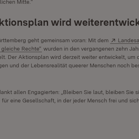
lichen Mitte.“
tionsplan wird weiterentwick
Extern:
ttemberg geht gemeinsam voran: Mit dem
Landesa
(Öffnet in neuem Fenster)
 gleiche Rechte“
wurden in den vergangenen zehn Jahr
ielt. Der Aktionsplan wird derzeit weiter entwickelt, um
en und der Lebensrealität queerer Menschen noch bes
ankt allen Engagierten: „Bleiben Sie laut, bleiben Sie s
– für eine Gesellschaft, in der jeder Mensch frei und sic