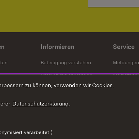
en
Informieren
Service
nten
Beteiligung verstehen
Meldungen
Beteiligung anwenden
Mediathek
erbessern zu können, verwenden wir Cookies.
ragte
Beteiligung stärken
Publikatio
Beteiligung erleben
Glossar
serer
Datenschutzerklärung
.
Beteiligung erforschen
mung
nymisiert verarbeitet.)