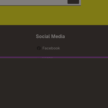
Newsletter 
Social Media
Facebook
Flickr
nen
X / Twitter
Youtube