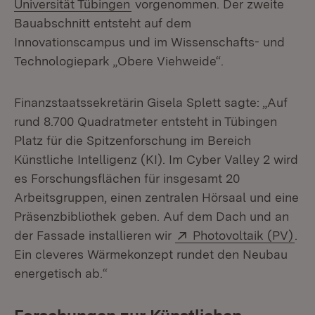
(Öffnet in neuem Fenster)
Universität Tübingen
vorgenommen. Der zweite
Bauabschnitt entsteht auf dem
Innovationscampus und im Wissenschafts- und
Technologiepark „Obere Viehweide“.
Finanzstaatssekretärin Gisela Splett sagte: „Auf
rund 8.700 Quadratmeter entsteht in Tübingen
Platz für die Spitzenforschung im Bereich
Künstliche Intelligenz (KI). Im Cyber Valley 2 wird
es Forschungsflächen für insgesamt 20
Arbeitsgruppen, einen zentralen Hörsaal und eine
Präsenzbibliothek geben. Auf dem Dach und an
Extern:
(Öf
der Fassade installieren wir
Photovoltaik (PV)
.
Ein cleveres Wärmekonzept rundet den Neubau
energetisch ab.“