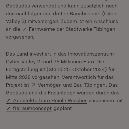
Gebäudes verwendet und kann zusätzlich noch
den nachfolgenden dritten Bauabschnitt (Cyber
Valley 3) mitversorgen. Zudem ist ein Anschluss
Extern:
(Öffn
an die
Fernwärme der Stadtwerke Tübingen
vorgesehen.
Das Land investiert in das Innovationszentrum
Cyber Valley 2 rund 75 Millionen Euro. Die
Fertigstellung ist (Stand 25. Oktober 2024) für
Mitte 2028 vorgesehen. Verantwortlich für das
Extern:
(Öffnet i
Projekt ist
Vermögen und Bau Tübingen
. Das
Gebäude und die Freianlagen wurden durch das
Extern:
(Öffnet in neuem 
Architekturbüro Heinle Wischer
zusammen mit
Extern:
(Öffnet in neuem Fenster)
freiraumconcept
geplant.