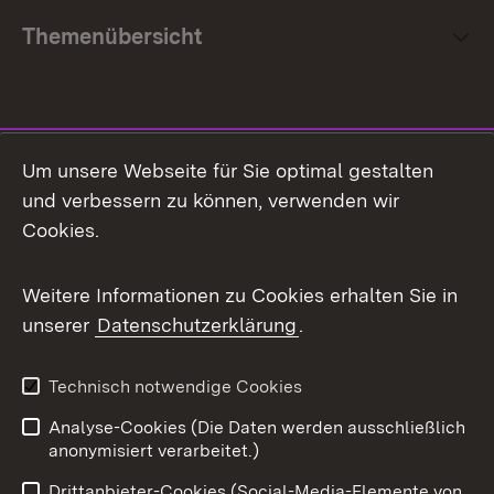
Themenübersicht
Social Media
Um unsere Webseite für Sie optimal gestalten
und verbessern zu können, verwenden wir
Facebook
Cookies.
Flickr
Weitere Informationen zu Cookies erhalten Sie in
X / Twitter
unserer
Datenschutzerklärung
.
Youtube
Technisch notwendige Cookies
Zum 
Analyse-Cookies (Die Daten werden ausschließlich
Impressum
Kontakt
anonymisiert verarbeitet.)
Benutzungshinweise
Netiquette
Drittanbieter-Cookies (Social-Media-Elemente von