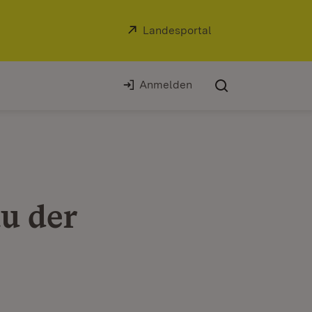
Extern:
Landesportal
(Öffnet in neuem Fe
Anmelden
u der