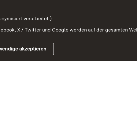
mung
nymisiert verarbeitet.)
ebook, X / Twitter und Google werden auf der gesamten Webs
Impressum
Kontakt
Benutzungshinweise
Netiqu
wendige akzeptieren