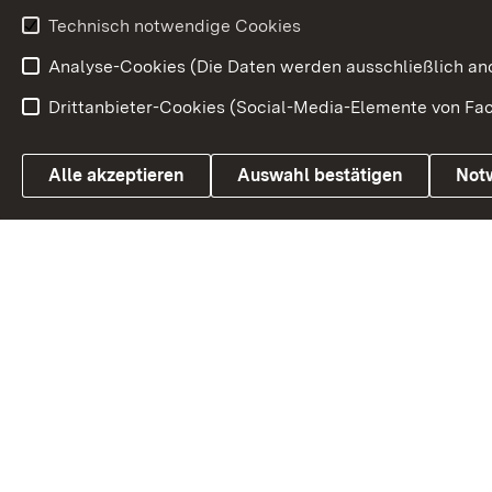
Beteiligungsprozesse
Technisch notwendige Cookies
Volksabstim
Analyse-Cookies (Die Daten werden ausschließlich ano
Drittanbieter-Cookies (Social-Media-Elemente von Fac
Link zum Landesportal
Alle akzeptieren
Auswahl bestätigen
Not