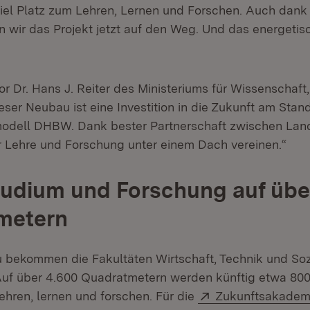
 viel Platz zum Lehren, Lernen und Forschen. Auch dank 
 wir das Projekt jetzt auf den Weg. Und das energetis
ch.“
tor Dr. Hans J. Reiter des Ministeriums für Wissenschaf
eser Neubau ist eine Investition in die Zukunft am Sta
modell DHBW. Dank bester Partnerschaft zwischen Lan
r Lehre und Forschung unter einem Dach vereinen.“
tudium und Forschung auf übe
metern
bekommen die Fakultäten Wirtschaft, Technik und Soz
uf über 4.600 Quadratmetern werden künftig etwa 800
Extern:
ehren, lernen und forschen. Für die
Zukunftsakadem