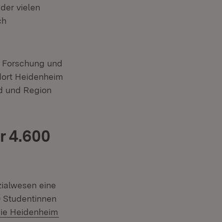
der vielen
ch
t, Forschung und
ndort Heidenheim
d und Region
r 4.600
ialwesen eine
 Studentinnen
(Öffnet in neuem Fenster)
ie Heidenheim