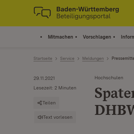
Zum Inhalt springen
Link zur Startseite
Mitmachen
Vorschlagen
Infor
Startseite
Service
Meldungen
Pressemitt
Hochschulen
29.11.2021
Spate
Lesezeit: 2 Minuten
Teilen
DHBW
Text vorlesen