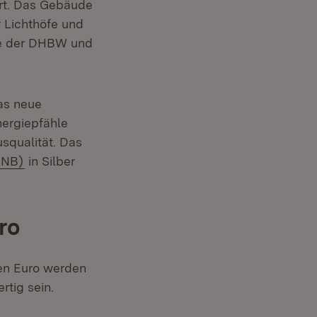
ert. Das Gebäude
r Lichthöfe und
che der DHBW und
as neue
ergiepfähle
squalität. Das
(Öffnet in neuem Fenster)
BNB)
in Silber
ro
nen Euro werden
tig sein.