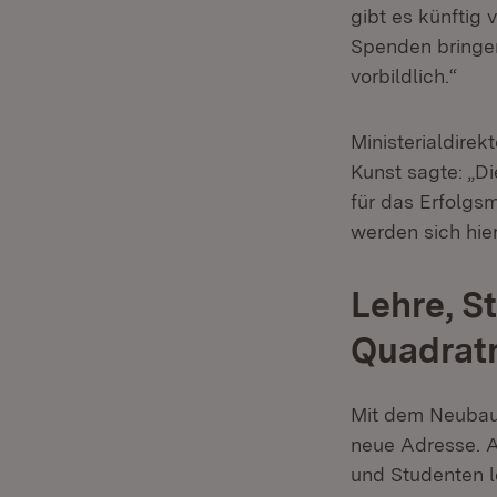
gibt es künftig
Spenden bringen
vorbildli
Ministerialdirek
Kunst sagte: „Di
für das Erfolgs
werden sich hie
Lehre, S
Quadrat
Mit dem Neubau 
neue Adresse. A
und Studenten l