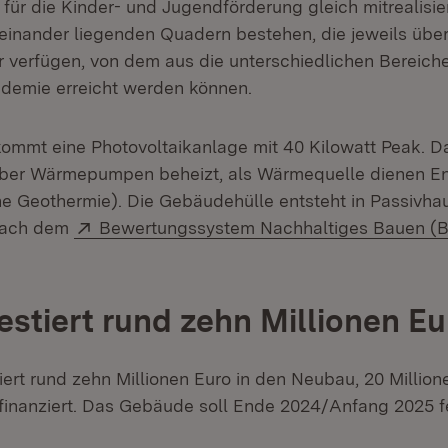
für die Kinder- und Jugendförderung gleich mitrealisi
neinander liegenden Quadern bestehen, die jeweils übe
r verfügen, von dem aus die unterschiedlichen Berei
demie erreicht werden können.
mmt eine Photovoltaikanlage mit 40 Kilowatt Peak. D
ber Wärmepumpen beheizt, als Wärmequelle dienen En
e Geothermie). Die Gebäudehülle entsteht in Passivhau
Extern:
nach dem
Bewertungssystem Nachhaltiges Bauen (
estiert rund zehn Millionen Eu
iert rund zehn Millionen Euro in den Neubau, 20 Millio
inanziert. Das Gebäude soll Ende 2024/Anfang 2025 fer