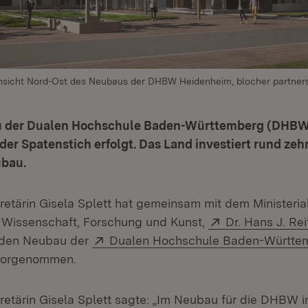
Ansicht Nord-Ost des Neubaus der DHBW Heidenheim, blocher partner
u der Dualen Hochschule Baden-Württemberg (DHBW
der Spatenstich erfolgt.
Das Land investiert rund zeh
ubau.
retärin Gisela Splett hat gemeinsam mit dem Ministeria
Extern:
r Wissenschaft, Forschung und Kunst,
Dr. Hans J. Rei
Extern:
r den Neubau der
Dualen Hochschule Baden-Württ
Öffnet in neuem Fenster)
orgenommen.
retärin Gisela Splett sagte: „Im Neubau für die DHBW 