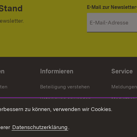
 Stand
E-Mail zur Newslett
ewsletter.
en
Informieren
Service
nten
Beteiligung verstehen
Meldungen
Beteiligung anwenden
Mediathek
erbessern zu können, verwenden wir Cookies.
ragte
Beteiligung stärken
Publikatio
Beteiligung erleben
Glossar
serer
Datenschutzerklärung
.
Beteiligung erforschen