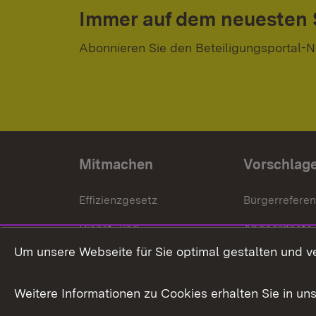
Immer auf dem neuesten
Abonnieren Sie den Beteiligungsportal-N
Mitmachen
Vorschlag
Effizienzgesetz
Bürgerrefere
Dienst- und
Abgeordnete
Versorgungsbezüge
Um unsere Webseite für Sie optimal gestalten und v
Bürgerbeauft
Kommunale Verfahren
Petition
Weitere Informationen zu Cookies erhalten Sie in un
Weitere
Volksantrag