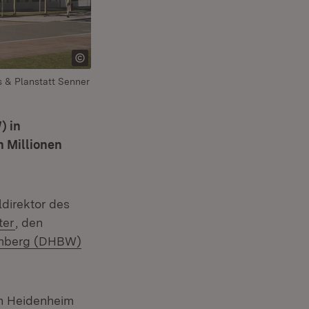
s & Planstatt Senner
) in
n Millionen
ldirektor des
(Öffnet in neuem Fenster)
ter
, den
emberg (DHBW)
in Heidenheim