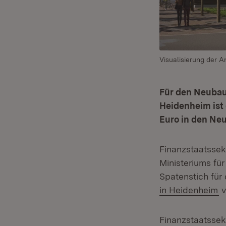
Visualisierung der 
Für den Neuba
Heidenheim ist 
Euro in den Ne
Finanzstaatssek
Ministeriums fü
Spatenstich fü
(
in Heidenheim
v
Finanzstaatssek