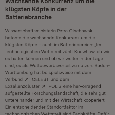
Wachsende Konkurrenz um die
klügsten Köpfe in der
Batteriebranche
Wissenschaftsministerin Petra Olschowski
betonte die wachsende Konkurrenz um die
klügsten Köpfe – auch im Batteriebereich: „Im
technologischen Wettstreit zählt Knowhow, ob wir
es halten können und ob wir weiter in der Lage
sind, es als Wettbewerbsvorteil zu nutzen. Baden-
Württemberg hat beispielsweise mit dem
Extern:
(Öffnet in neuem Fenster)
Verbund
CELEST
und dem
Extern:
(Öffnet in neuem Fenster
Exzellenzcluster
POLiS
eine hervorragend
aufgestellte Forschungslandschaft, die sehr gut
untereinander und mit der Wirtschaft kooperiert.
Ein entscheidender Standortfaktor im
technologischen Wettstreit sind Fachkräfte. Dafür