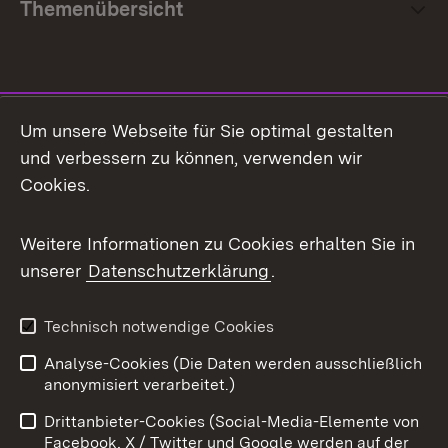
Themenübersicht
Social Media
Um unsere Webseite für Sie optimal gestalten
und verbessern zu können, verwenden wir
Facebook
Cookies.
Flickr
Weitere Informationen zu Cookies erhalten Sie in
X / Twitter
unserer
Datenschutzerklärung
.
Youtube
Technisch notwendige Cookies
Zum 
Analyse-Cookies (Die Daten werden ausschließlich
Impressum
Kontakt
anonymisiert verarbeitet.)
Benutzungshinweise
Netiquette
Drittanbieter-Cookies (Social-Media-Elemente von
Barrierefreiheit
Datenschutz
Facebook, X / Twitter und Google werden auf der