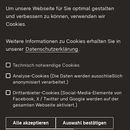
Social Media
Um unsere Webseite für Sie optimal gestalten
und verbessern zu können, verwenden wir
Facebook
Cookies.
Flickr
Weitere Informationen zu Cookies erhalten Sie in
X / Twitter
unserer
Datenschutzerklärung
.
Youtube
Technisch notwendige Cookies
Zum 
Analyse-Cookies (Die Daten werden ausschließlich
Impressum
Kontakt
anonymisiert verarbeitet.)
Benutzungshinweise
Netiquette
Drittanbieter-Cookies (Social-Media-Elemente von
Barrierefreiheit
Datenschutz
Facebook, X / Twitter und Google werden auf der
gesamten Webseite aktiviert.)
Cookies
Alle akzeptieren
Auswahl bestätigen