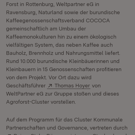
Forst in Rottenburg, Weltpartner eG in
Ravensburg, Naturland sowie der burundische
Kaffeegenossenschaftsverband COCOCA
gemeinschaftlich am Umbau der
Kaffeemonokulturen hin zu einem ökologisch
vielfältigen System, das neben Kaffee auch
Bauholz, Brennholz und Nahrungsmittel liefert.
Rund 10.000 burundische Kleinbäuerinnen und
Kleinbauern in 15 Genossenschaften profitieren
von dem Projekt. Vor Ort dazu wird
Extern:
(Öffnet in neuem 
Geschäftsführer
Thomas Hoyer
von
WeltPartner eG zur Gruppe stoßen und dieses
Agroforst-Cluster vorstellen.
Auf dem Programm für das Cluster Kommunale
Partnerschaften und Governance, vertreten durch
Extern:
(Öffnet in neuem Fenster)