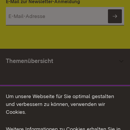
E-Mail zur Newsletter-Anmeldung
News
Themenübersicht
Social Media
Um unsere Webseite für Sie optimal gestalten
und verbessern zu können, verwenden wir
Facebook
Cookies.
Flickr
Weitere Informationen zu Cookies erhalten Sie in
X / Twitter