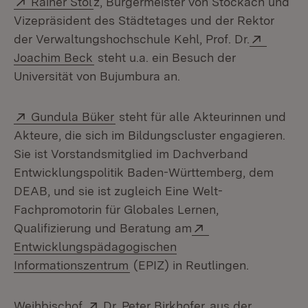
Rainer Stol
z, Bürgermeister von Stockach und
Vizepräsident des Städtetages und der Rektor
Extern:
der Verwaltungshochschule Kehl, Prof. Dr.
(Öffnet in neuem Fenster)
Joachim Beck
steht u.a. ein Besuch der
Universität von Bujumbura an.
Extern:
(Öffnet in neuem Fenster)
Gundula Büker
steht für alle Akteurinnen und
Akteure, die sich im Bildungscluster engagieren.
Sie ist Vorstandsmitglied im Dachverband
Entwicklungspolitik Baden-Württemberg, dem
DEAB, und sie ist zugleich Eine Welt-
Fachpromotorin für Globales Lernen,
Extern:
Qualifizierung und Beratung am
Entwicklungspädagogischen
(Öffnet in neuem Fenster)
Informationszentrum
(EPIZ) in Reutlingen.
Extern:
(Öffnet in neuem 
Weihbischof
Dr. Peter Birkhofer
aus der