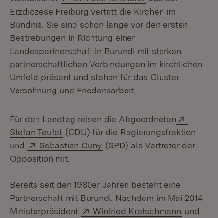
Erzdiözese Freiburg vertritt die Kirchen im
Bündnis. Sie sind schon lange vor den ersten
Bestrebungen in Richtung einer
Landespartnerschaft in Burundi mit starken
partnerschaftlichen Verbindungen im kirchlichen
Umfeld präsent und stehen für das Cluster
Versöhnung und Friedensarbeit.
Extern:
Für den Landtag reisen die Abgeordneten
(Öffnet in neuem Fenster)
Stefan Teufel
(CDU) für die Regierungsfraktion
Extern:
(Öffnet in neuem Fenster)
und
Sebastian Cuny
(SPD) als Vertreter der
Opposition mit.
Bereits seit den 1980er Jahren besteht eine
Partnerschaft mit Burundi. Nachdem im Mai 2014
Extern:
(Öffnet i
Ministerpräsident
Winfried Kretschmann
und