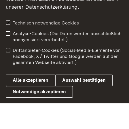
unserer
Datenschutzerklärung
.
Youtube
Technisch notwendige Cookies
Zum 
Analyse-Cookies (Die Daten werden ausschließlich
Impressum
Kontakt
anonymisiert verarbeitet.)
Benutzungshinweise
Netiquette
Drittanbieter-Cookies (Social-Media-Elemente von
Barrierefreiheit
Datenschutz
Facebook, X / Twitter und Google werden auf der
gesamten Webseite aktiviert.)
Cookies
Alle akzeptieren
Auswahl bestätigen
Notwendige akzeptieren
Link zum Landesportal