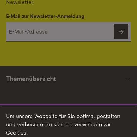
Newsletter.
E-Mail zur Newsletter-Anmeldung
News
Themenübersicht
Social Media
Um unsere Webseite für Sie optimal gestalten
und verbessern zu können, verwenden wir
Facebook
Cookies.