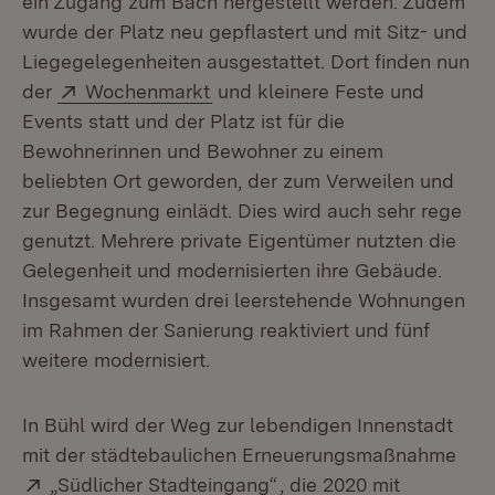
ein Zugang zum Bach hergestellt werden. Zudem
wurde der Platz neu gepflastert und mit Sitz- und
Liegegelegenheiten ausgestattet. Dort finden nun
Extern:
(Öffnet in neuem Fenster)
der
Wochenmarkt
und kleinere Feste und
Events statt und der Platz ist für die
Bewohnerinnen und Bewohner zu einem
beliebten Ort geworden, der zum Verweilen und
zur Begegnung einlädt. Dies wird auch sehr rege
genutzt. Mehrere private Eigentümer nutzten die
Gelegenheit und modernisierten ihre Gebäude.
Insgesamt wurden drei leerstehende Wohnungen
im Rahmen der Sanierung reaktiviert und fünf
weitere modernisiert.
In Bühl wird der Weg zur lebendigen Innenstadt
mit der städtebaulichen Erneuerungsmaßnahme
Extern:
(Öffnet in neuem Fenste
„Südlicher Stadteingang“
, die 2020 mit