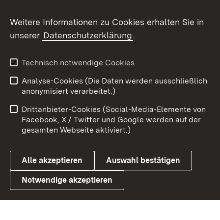
Flickr
Weitere Informationen zu Cookies erhalten Sie in
X / Twitter
unserer
Datenschutzerklärung
.
Youtube
Technisch notwendige Cookies
Zum 
Analyse-Cookies (Die Daten werden ausschließlich
Impressum
Kontakt
anonymisiert verarbeitet.)
Benutzungshinweise
Netiquette
Drittanbieter-Cookies (Social-Media-Elemente von
Barrierefreiheit
Datenschutz
Facebook, X / Twitter und Google werden auf der
gesamten Webseite aktiviert.)
Cookies
Alle akzeptieren
Auswahl bestätigen
Notwendige akzeptieren
Link zum Landesportal