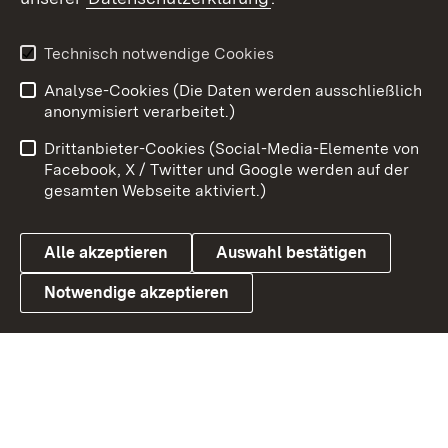
Youtube
Technisch notwendige Cookies
Zum 
Analyse-Cookies (Die Daten werden ausschließlich
Impressum
Kontakt
anonymisiert verarbeitet.)
Benutzungshinweise
Netiquette
Drittanbieter-Cookies (Social-Media-Elemente von
Barrierefreiheit
Datenschutz
Facebook, X / Twitter und Google werden auf der
gesamten Webseite aktiviert.)
Cookies
Alle akzeptieren
Auswahl bestätigen
Notwendige akzeptieren
Link zum Landesportal