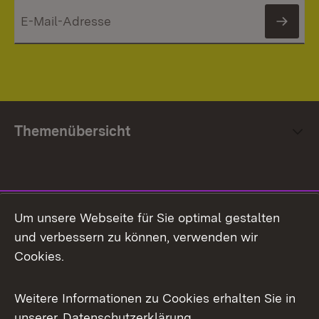
News
Themenübersicht
Social Media
Um unsere Webseite für Sie optimal gestalten
und verbessern zu können, verwenden wir
Facebook
Cookies.
Flickr
Weitere Informationen zu Cookies erhalten Sie in
X / Twitter
unserer
Datenschutzerklärung
.