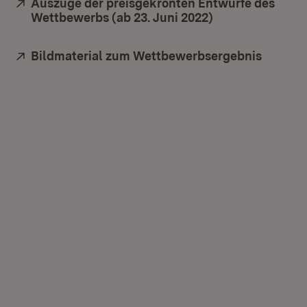
Extern:
Auszüge der preisgekrönten Entwürfe des
Wettbewerbs (ab 23. Juni 2022)
(Öffnet in neue
Extern:
Bildmaterial zum Wettbewerbsergebnis
(Öffnet