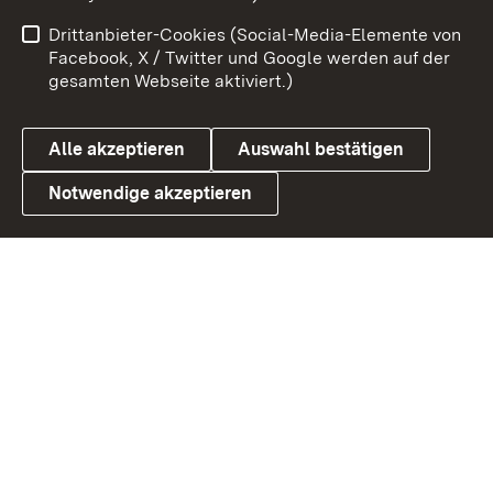
Benutzungshinweise
Netiquette
Drittanbieter-Cookies (Social-Media-Elemente von
Barrierefreiheit
Datenschutz
Facebook, X / Twitter und Google werden auf der
gesamten Webseite aktiviert.)
Cookies
Alle akzeptieren
Auswahl bestätigen
Notwendige akzeptieren
Link zum Landesportal