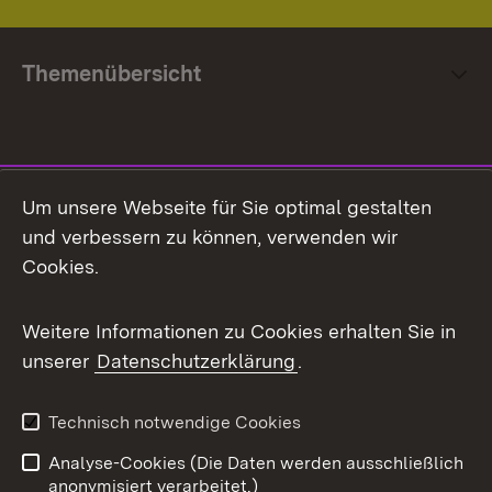
Themenübersicht
Social Media
Um unsere Webseite für Sie optimal gestalten
und verbessern zu können, verwenden wir
Facebook
Cookies.
Flickr
Weitere Informationen zu Cookies erhalten Sie in
X / Twitter
unserer
Datenschutzerklärung
.
Youtube
Technisch notwendige Cookies
Zum 
Analyse-Cookies (Die Daten werden ausschließlich
Impressum
Kontakt
anonymisiert verarbeitet.)