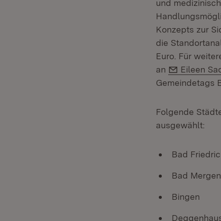
und medizinisc
Handlungsmöglic
Konzepts zur Si
die Standortana
Euro. Für weite
E-Mail:
an
Eileen Sa
Gemeindetags 
Folgende Städt
ausgewählt:
Bad Friedric
Bad Mergen
Bingen
Deggenhaus