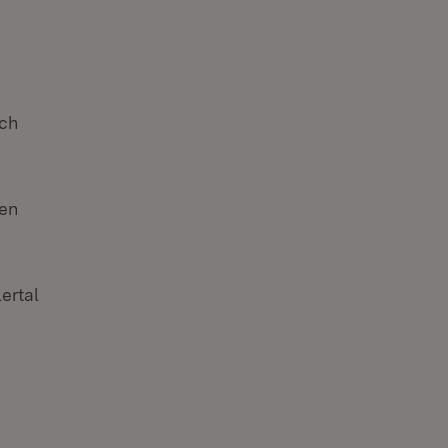
ach
en
ertal