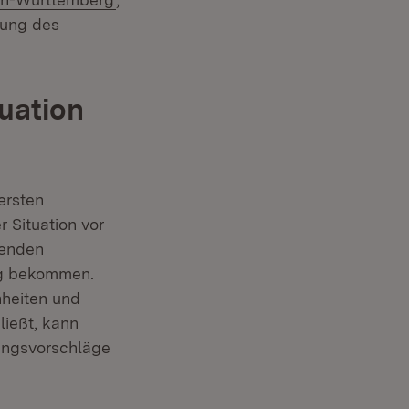
m Fenster)
zung des
tuation
ersten
 Situation vor
menden
ng bekommen.
nheiten und
ließt, kann
zungsvorschläge