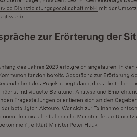
n:
(Öffnet in neue
ervice Dienstleistungsgesellschaft mbH
mit der Umset
ragt wurde.
spräche zur Erörterung der Si
 Anfang des Jahres 2023 erfolgreich angelaufen. In den 
ommunen fanden bereits Gespräche zur Erörterung der
 Besonderheit des Projekts liegt darin, dass die teilneh
höchst individuelle Beratung, Analyse und Empfehlu
nden Fragestellungen orientieren sich an den Gegebe
der beteiligten Akteure. Wer sich zur Teilnahme entsch
binnen drei bis allenfalls sechs Monaten finale Umset
bekommen“, erklärt Minister Peter Hauk.