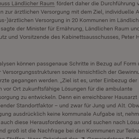
(Öffnet in neuem Fenster)
huss Ländlicher Raum
fördert daher die Durchführung 
 zur ärztlichen Versorgung mit dem Ziel, individuelle 
us-)ärztlichen Versorgung in 20 Kommunen im Ländli
 sagte der Minister für Ernährung, Ländlichen Raum un
tz und Vorsitzende des Kabinettsausschusses, Peter H
nalysen können passgenaue Schritte in Bezug auf Form
r Versorgungsstrukturen sowie hinsichtlich der Gewinn
rzte gegangen werden. „Ziel ist es, unter Einbezug der
n vor Ort zukunftsfähige Lösungen für die ambulante
orgung zu entwickeln. Denn ein erreichbarer Hausarzt 
idender Standortfaktor – und zwar für Jung und Alt. Obw
rgung ausdrücklich keine kommunale Aufgabe ist, nehm
auch diese Herausforderung an und suchen nach Lösu
d groß ist die Nachfrage bei den Kommunen zur Teil
Extern:
 so Steffen Jäger, Präsident des
Gemeindetags Bade