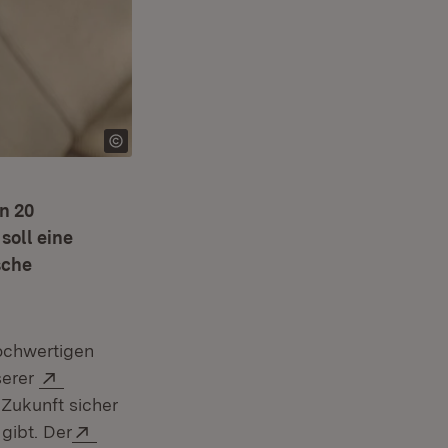
n 20
soll eine
sche
hochwertigen
Extern:
serer
Zukunft sicher
Extern:
gibt. Der