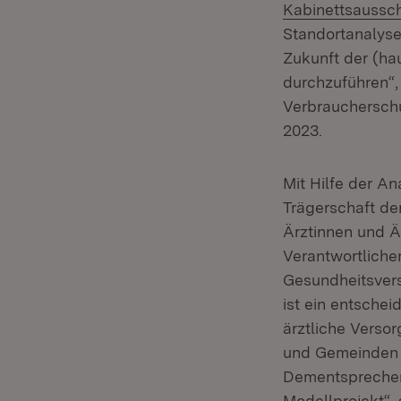
Kabinettsaussc
Standortanalysen
Zukunft der (ha
durchzuführen“,
Verbraucherschu
2023.
Mit Hilfe der A
Trägerschaft de
Ärztinnen und Ä
Verantwortliche
Gesundheitsvers
ist ein entsche
ärztliche Verso
und Gemeinden 
Dementsprechen
Modellprojekt“,