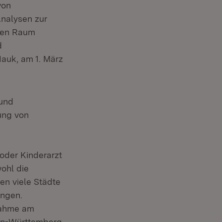
von
Analysen zur
chen Raum
d
auk, am 1. März
 und
ung von
oder Kinderarzt
ohl die
en viele Städte
ngen.
nahme am
(Öffnet in neuem Fenster)
n-Württemberg
,