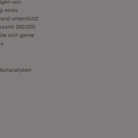
igen von
g eines
and unterstützt
gesamt 280.000
Sie sich gerne
es
dortanalysen