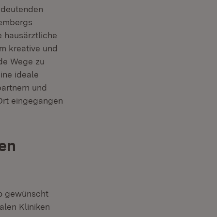
bedeutenden
tembergs
 hausärztliche
m kreative und
nde Wege zu
ine ideale
partnern und
 Ort eingegangen
sen
wo gewünscht
alen Kliniken