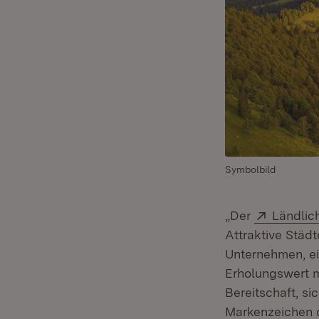
Symbolbild
Extern:
„Der
Ländli
Attraktive Städ
Unternehmen, ei
Erholungswert m
Bereitschaft, s
Markenzeichen d