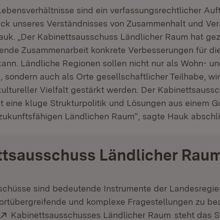
Lebensverhältnisse sind ein verfassungsrechtlicher Auf
uck unseres Verständnisses von Zusammenhalt und Ver
Hauk. „Der Kabinettsausschuss Ländlicher Raum hat gez
ifende Zusammenarbeit konkrete Verbesserungen für d
ann. Ländliche Regionen sollen nicht nur als Wohn- un
n, sondern auch als Orte gesellschaftlicher Teilhabe, wir
ultureller Vielfalt gestärkt werden. Der Kabinettsauss
 eine kluge Strukturpolitik und Lösungen aus einem Gu
 zukunftsfähigen Ländlichen Raum“, sagte Hauk abschl
ttsausschuss Ländlicher Rau
schüsse sind bedeutende Instrumente der Landesregie
sortübergreifende und komplexe Fragestellungen zu bea
Extern:
(Öffnet in 
Kabinettsausschusses Ländlicher Raum
steht das S