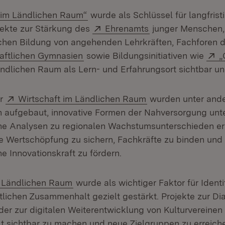
(Öffnet in neuem Fenster)
 im Ländlichen Raum“
wurde als Schlüssel für langfris
Extern:
(Öffnet in neuem F
jekte zur Stärkung des
Ehrenamts
junger Menschen,
ichen Bildung von angehenden Lehrkräften, Fachforen d
(Öffnet in neuem Fenster)
E
aftlichen Gymnasien
sowie Bildungsinitiativen wie
„
dlichen Raum als Lern- und Erfahrungsort sichtbar un
Extern:
(Öffnet in neuem F
er
Wirtschaft im Ländlichen Raum
wurden unter and
 aufgebaut, innovative Formen der Nahversorgung unte
he Analysen zu regionalen Wachstumsunterschieden erar
le Wertschöpfung zu sichern, Fachkräfte zu binden und
e Innovationskraft zu fördern.
(Öffnet in neuem Fenster)
m Ländlichen Raum
wurde als wichtiger Faktor für Identi
tlichen Zusammenhalt gezielt gestärkt. Projekte zur Di
er zur digitalen Weiterentwicklung von Kulturvereinen 
alt sichtbar zu machen und neue Zielgruppen zu erreich