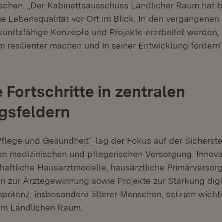
chen. „Der Kabinettsausschuss Ländlicher Raum hat b
ie Lebensqualität vor Ort im Blick. In den vergangenen
kunftsfähige Konzepte und Projekte erarbeitet werden,
 resilienter machen und in seiner Entwicklung fördern“
 Fortschritte in zentralen
gsfeldern
xtern:
(Öffnet in neuem Fenster)
Pflege und Gesundheit“
lag der Fokus auf der Sicherste
n medizinischen und pflegerischen Versorgung. Innova
aftliche Hausarztmodelle, hausärztliche Primärversor
n zur Ärztegewinnung sowie Projekte zur Stärkung digi
etenz, insbesondere älterer Menschen, setzten wichti
im Ländlichen Raum.