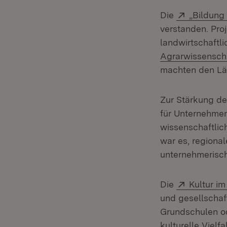
Extern:
Die
„Bildung
verstanden. Pro
landwirtschaftl
Agrarwissensch
machten den Län
Zur Stärkung d
für Unternehmen
wissenschaftlic
war es, regiona
unternehmerisch
Extern:
Die
Kultur i
und gesellschaf
Grundschulen od
kulturelle Vielf