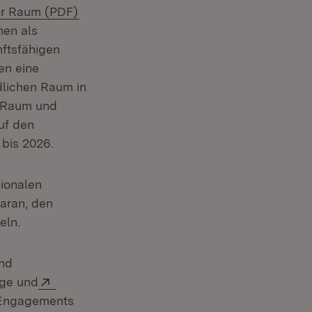
(Öffnet in neuem Fenster)
er Raum (PDF)
nen als
nftsfähigen
en eine
dlichen Raum in
n Raum und
uf den
et in neuem Fenster)
bis 2026.
ionalen
aran, den
eln.
und
Extern:
lge und
n Engagements