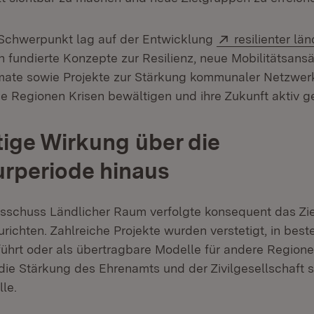
Extern:
 Schwerpunkt lag auf der Entwicklung
resilienter l
 fundierte Konzepte zur Resilienz, neue Mobilitätsansä
mate sowie Projekte zur Stärkung kommunaler Netzwe
he Regionen Krisen bewältigen und ihre Zukunft aktiv g
ige Wirkung über die
urperiode hinaus
usschuss Ländlicher Raum verfolgte konsequent das Z
richten. Zahlreiche Projekte wurden verstetigt, in bes
führt oder als übertragbare Modelle für andere Region
ie Stärkung des Ehrenamts und der Zivilgesellschaft s
lle.