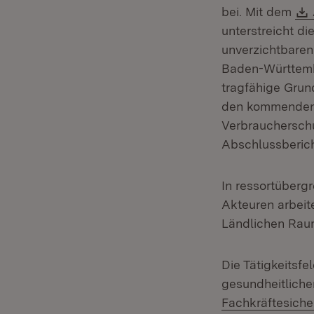
bei. Mit dem
unterstreicht d
unverzichtbaren
Baden-Württembe
tragfähige Grun
den kommenden J
Verbraucherschu
Abschlussberic
In ressortüberg
Akteuren arbeit
Ländlichen Raum
Die Tätigkeitsf
gesundheitlich
Fachkräftesich