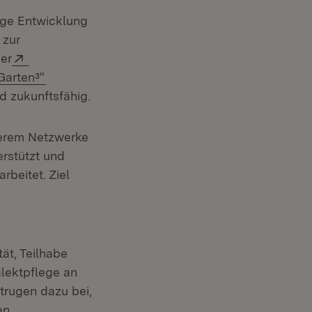
tige Entwicklung
enster)
 zur
Extern:
er
xtern:
(Öffnet in neuem Fenster)
Garten³“
d zukunftsfähig.
enster)
erem Netzwerke
rstützt und
beitet. Ziel
tät, Teilhabe
alektpflege an
trugen dazu bei,
en.