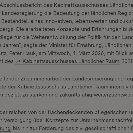
Download:
Abschlussbericht des Kabinettsausschusses Ländlich
ie Landesregierung die Bedeutung der ländlichen Regio
 Bestandteil eines innovativen, lebenswerten und zuku
rgs. Die erarbeiteten Konzepte und Erfahrungen bild
dlage für die Weiterentwicklung der Politik für den Län
ahren“, sagte der Minister für Ernährung, Ländliche
tz, Peter Hauk, am Mittwoch, 4. März 2026, mit Blick a
Extern:
(Öffn
ht des
Kabinettsausschusses Ländlicher Raum
2021 
reifender Zusammenarbeit der Landesregierung und reg
ete der Kabinettsausschuss Ländlicher Raum intensiv d
 gezielt zu stärken und zukunftsfähig weiterzuentwick
elder reichen von der flächendeckenden pflegerischen 
en Versorgung über Konzepte zur Unternehmensnachfo
(Öffnet in neuem Fenster)
erung
bis hin zur Förderung des zivilgesellschaftliche