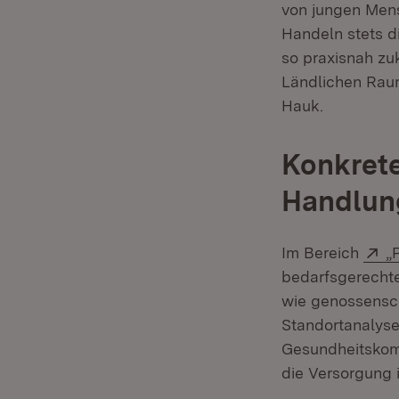
von jungen Mens
Handeln stets d
so praxisnah zu
Ländlichen Raum
Hauk.
Konkrete
Handlun
E
Im Bereich
„
bedarfsgerechte
wie genossensch
Standortanalyse
Gesundheitskomp
die Versorgung 