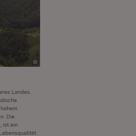
eres Landes.
ndische
t hohem
n. Die
ist ein
Lebensqualität