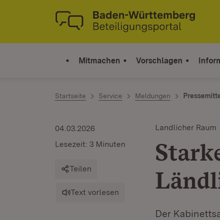
Zum Inhalt springen
Link zur Startseite
Mitmachen
Vorschlagen
Infor
Startseite
Service
Meldungen
Pressemitt
Landlicher Raum
04.03.2026
Stark
Lesezeit: 3 Minuten
Teilen
Ländl
Text vorlesen
Der Kabinetts