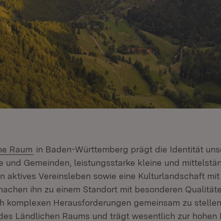
(Öffnet in neuem Fenster)
che Raum
in Baden-Württemberg prägt die Identität uns
te und Gemeinden, leistungsstarke kleine und mittelstä
n aktives Vereinsleben sowie eine Kulturlandschaft mi
achen ihn zu einem Standort mit besonderen Qualitäte
ich komplexen Herausforderungen gemeinsam zu stellen, 
es Ländlichen Raums und trägt wesentlich zur hohen 