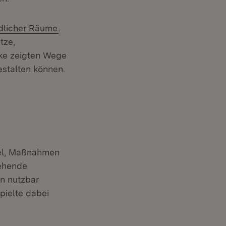
(Öffnet in neuem Fenster)
ändlicher Räume
.
tze,
rke zeigten Wege
estalten können.
iel, Maßnahmen
tehende
en nutzbar
pielte dabei