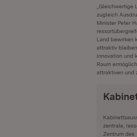
„Gleichwertige 
zugleich Ausdr
Minister Peter 
ressortübergre
Land bewirken k
attraktiv bleibe
Innovation und k
Raum ermöglicht
attraktiven und
Kabine
Kabinettsaus
zentrale, res
Zentrum des