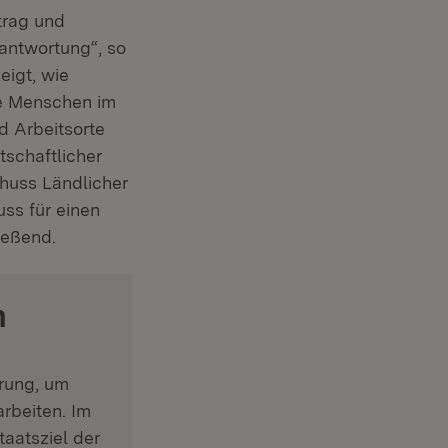
trag und
antwortung“, so
eigt, wie
ie Menschen im
d Arbeitsorte
tschaftlicher
chuss Ländlicher
ss für einen
ießend.
m
rung, um
rbeiten. Im
neuem Fenster)
taatsziel der