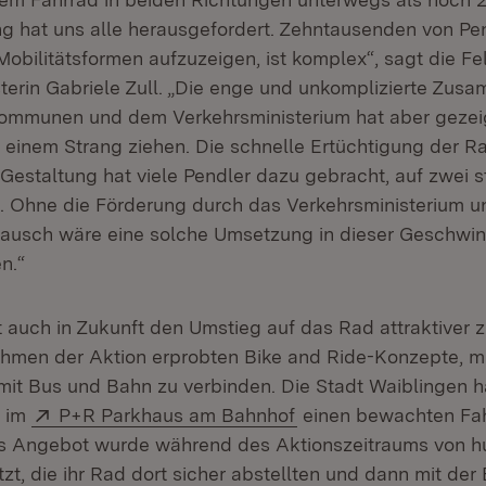
g hat uns alle herausgefordert. Zehntausenden von Pen
 Mobilitätsformen aufzuzeigen, ist komplex“, sagt die Fe
erin Gabriele Zull. „Die enge und unkomplizierte Zus
ommunen und dem Verkehrsministerium hat aber gezei
an einem Strang ziehen. Die schnelle Ertüchtigung der
Gestaltung hat viele Pendler dazu gebracht, auf zwei st
. Ohne die Förderung durch das Verkehrsministerium 
tausch wäre eine solche Umsetzung in dieser Geschwi
n.“
t auch in Zukunft den Umstieg auf das Rad attraktiver z
ahmen der Aktion erprobten Bike and Ride-Konzepte, mi
mit Bus und Bahn zu verbinden. Die Stadt Waiblingen h
Extern:
(Öffnet in neuem Fen
m im
P+R Parkhaus am Bahnhof
einen bewachten Fah
as Angebot wurde während des Aktionszeitraums von h
t, die ihr Rad dort sicher abstellten und dann mit der