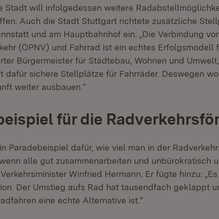
e Stadt will infolgedessen weitere Radabstellmöglichke
en. Auch die Stadt Stuttgart richtete zusätzliche Stel
nstatt und am Hauptbahnhof ein. „Die Verbindung von
ehr (ÖPNV) und Fahrrad ist ein echtes Erfolgsmodell f
arter Bürgermeister für Städtebau, Wohnen und Umwelt,
t dafür sichere Stellplätze für Fahrräder. Deswegen wo
nft weiter ausbauen.“
eispiel für die Radverkehrsfö
ein Paradebeispiel dafür, wie viel man in der Radverkeh
 wenn alle gut zusammenarbeiten und unbürokratisch 
Verkehrsminister Winfried Hermann. Er fügte hinzu: „Es
tion. Der Umstieg aufs Rad hat tausendfach geklappt u
dfahren eine echte Alternative ist.“