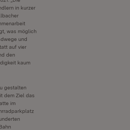
dlern in kurzer
llbacher
ammenarbeit
gt, was möglich
 Radwege und
att auf vier
und den
ndigkeit kaum
u gestalten
t dem Ziel das
atte im
ster)
rradparkplatz
underten
 Bahn