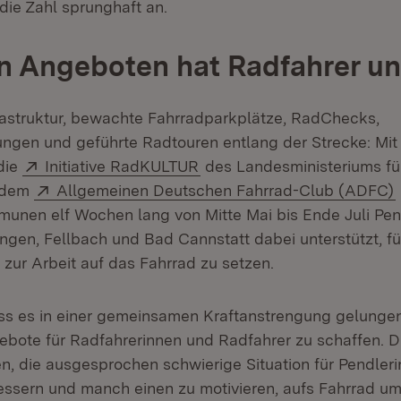
die Zahl sprunghaft an.
n Angeboten hat Radfahrer un
rastruktur, bewachte Fahrradparkplätze, RadChecks,
gen und geführte Radtouren entlang der Strecke: Mit 
Extern:
(Öffnet in neuem Fenster)
die
Initiative RadKULTUR
des Landesministeriums fü
Extern:
 dem
Allgemeinen Deutschen Fahrrad-Club (ADFC)
munen elf Wochen lang von Mitte Mai bis Ende Juli Pe
ngen, Fellbach und Bad Cannstatt dabei unterstützt, für
 zur Arbeit auf das Fahrrad zu setzen.
ass es in einer gemeinsamen Kraftanstrengung gelungen i
ebote für Radfahrerinnen und Radfahrer zu schaffen. Di
n, die ausgesprochen schwierige Situation für Pendler
essern und manch einen zu motivieren, aufs Fahrrad um