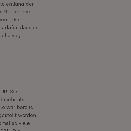
te entlang der
äre Radspuren
en. „Die
ck dafür, dass es
ichzeitig
TUR. Sie
t mehr als
le war bereits
gestellt worden.
bmal so viele
021. „Die