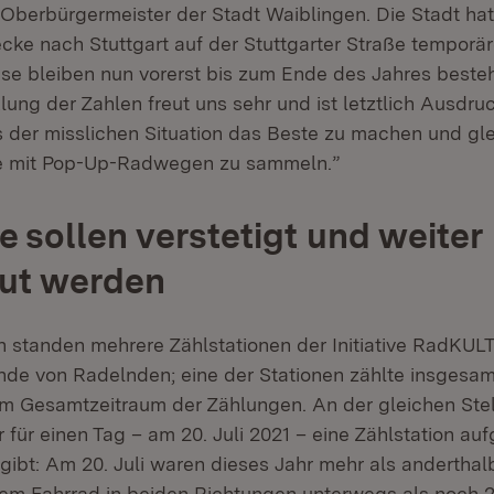
 Oberbürgermeister der Stadt Waiblingen. Die Stadt hat
cke nach Stuttgart auf der Stuttgarter Straße tempor
iese bleiben nun vorerst bis zum Ende des Jahres besteh
lung der Zahlen freut uns sehr und ist letztlich Ausdru
s der misslichen Situation das Beste zu machen und gle
e mit Pop-Up-Radwegen zu sammeln.”
 sollen verstetigt und weiter
ut werden
h standen mehrere Zählstationen der Initiative RadKUL
nde von Radelnden; eine der Stationen zählte insgesam
im Gesamtzeitraum der Zählungen. An der gleichen Stel
 für einen Tag – am 20. Juli 2021 – eine Zählstation auf
gibt: Am 20. Juli waren dieses Jahr mehr als anderthal
m Fahrrad in beiden Richtungen unterwegs als noch 2