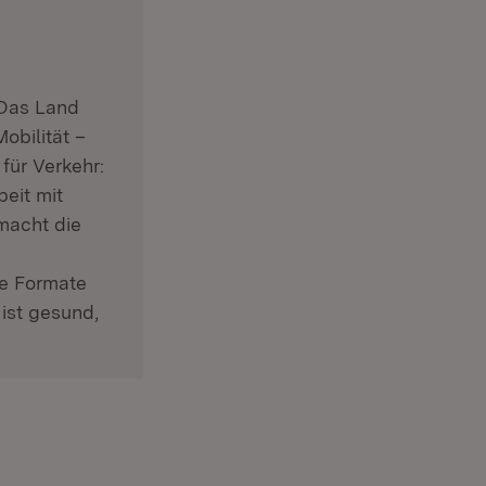
 Das Land
obilität –
für Verkehr:
eit mit
macht die
e Formate
ist gesund,