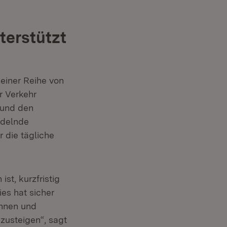
terstützt
einer Reihe von
r Verkehr
(Öffnet in neuem Fenster)
und den
ndelnde
 die tägliche
st, kurzfristig
es hat sicher
innen und
zusteigen“, sagt