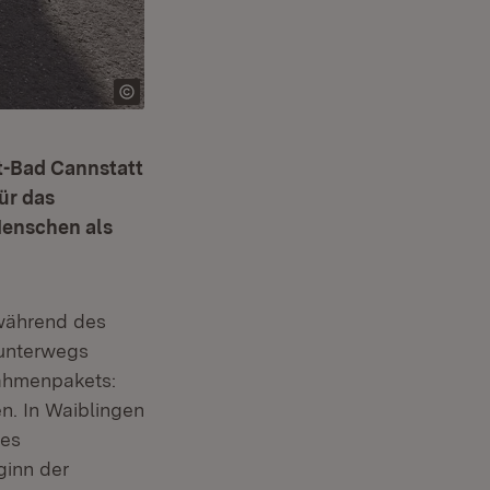
t-Bad Cannstatt
ür das
Menschen als
 während des
 unterwegs
nahmenpakets:
n. In Waiblingen
des
ginn der