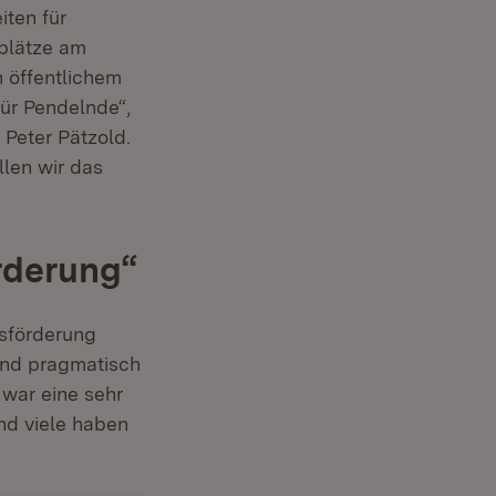
iten für
lplätze am
 öffentlichem
ür Pendelnde“,
 Peter Pätzold.
llen wir das
rderung“
rsförderung
und pragmatisch
 war eine sehr
nd viele haben