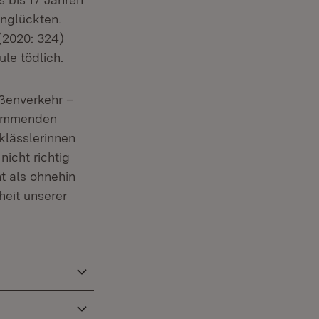
nglückten.
(2020: 324)
le tödlich.
aßenverkehr –
 kommenden
klässlerinnen
icht richtig
t als ohnehin
heit unserer
.