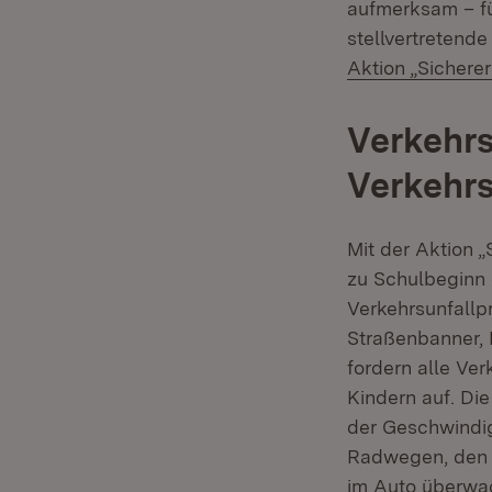
aufmerksam – für
stellvertretend
Aktion „Sichere
Verkehr
Verkehrs
Mit der Aktion 
zu Schulbeginn
Verkehrsunfall
Straßenbanner,
fordern alle Ve
Kindern auf. Di
der Geschwindig
Radwegen, den t
im Auto überwa