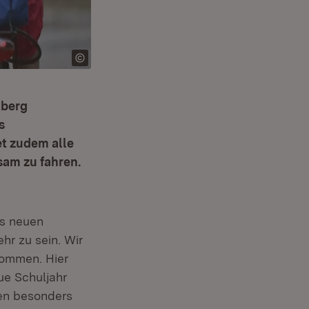
mberg
s
t zudem alle
am zu fahren.
es neuen
hr zu sein. Wir
 kommen. Hier
eue Schuljahr
en besonders