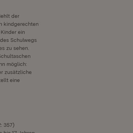
ehlt der
en kindgerechten
Kinder ein
g des Schulwegs
es zu sehen.
 Schultaschen
nn möglich:
er zusätzliche
ellt eine
: 357)
s bis 17 Jahren