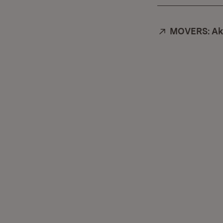
Extern:
MOVERS: Akt