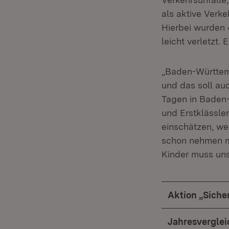
als aktive Verk
Hierbei wurden 
leicht verletzt.
„Baden-Württemb
und das soll au
Tagen in Baden-
und Erstklässle
einschätzen, we
schon nehmen mü
Kinder muss uns
Aktion „Siche
Jahresverglei