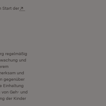
Extern:
 Start der
erg regelmäßig
erwachung und
derem
fmerksam und
ten gegenüber
 Einhaltung
g von Geh- und
ng der Kinder