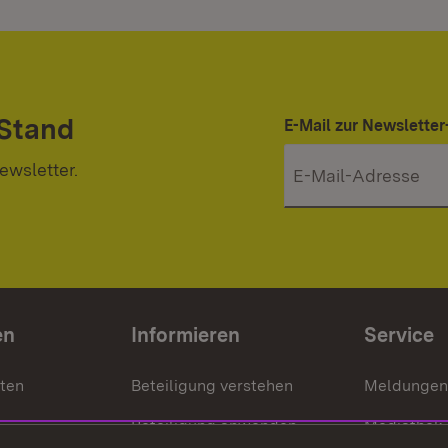
 Stand
E-Mail zur Newslett
ewsletter.
en
Informieren
Service
nten
Beteiligung verstehen
Meldungen
Beteiligung anwenden
Mediathek