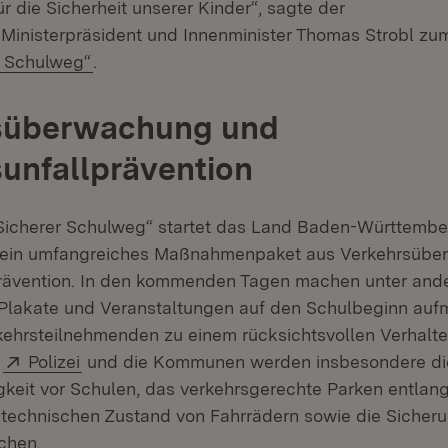
 die Sicherheit unserer Kinder“, sagte der
e Ministerpräsident und Innenminister Thomas Strobl zum
(Öffnet in neuem Fenster)
r Schulweg“
.
süberwachung und
unfallprävention
„Sicherer Schulweg“ startet das Land Baden-Württemb
 ein umfangreiches Maßnahmenpaket aus Verkehrsüb
prävention. In den kommenden Tagen machen unter an
 Plakate und Veranstaltungen auf den Schulbeginn au
rkehrsteilnehmenden zu einem rücksichtsvollen Verhal
Extern:
(Öffnet in neuem Fenster)
e
Polizei
und die Kommunen werden insbesondere die
keit vor Schulen, das verkehrsgerechte Parken entlan
echnischen Zustand von Fahrrädern sowie die Sicheru
chen.