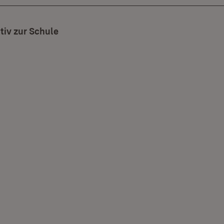
iv zur Schule
(Öffnet in neuem Fenster)