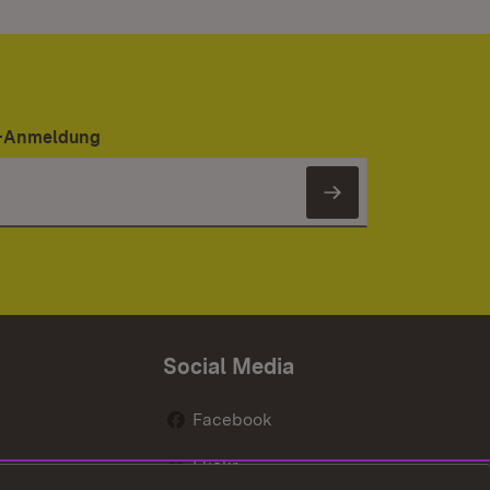
er-Anmeldung
Newsletter 
Social Media
Facebook
Flickr