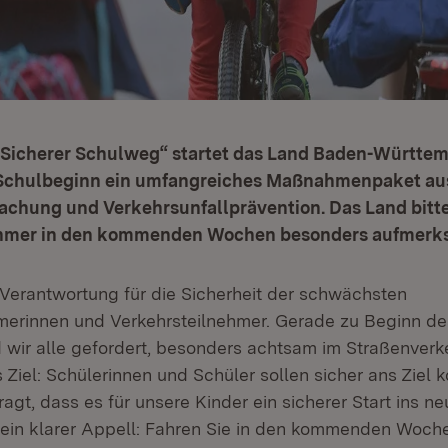
 „Sicherer Schulweg“ startet das Land Baden-Württe
 Schulbeginn ein umfangreiches Maßnahmenpaket au
chung und Verkehrsunfallprävention. Das Land bitte
hmer in den kommenden Wochen besonders aufmerks
n Verantwortung für die Sicherheit der schwächsten
merinnen und Verkehrsteilnehmer. Gerade zu Beginn d
 wir alle gefordert, besonders achtsam im Straßenverke
 Ziel: Schülerinnen und Schüler sollen sicher ans Ziel
fragt, dass es für unsere Kinder ein sicherer Start ins n
ein klarer Appell: Fahren Sie in den kommenden Woch