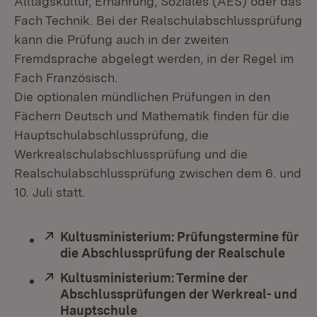
Alltagskultur, Ernährung, Soziales (AES) oder das
Fach Technik. Bei der Realschulabschlussprüfung
kann die Prüfung auch in der zweiten
Fremdsprache abgelegt werden, in der Regel im
Fach Französisch.
Die optionalen mündlichen Prüfungen in den
Fächern Deutsch und Mathematik finden für die
Hauptschulabschlussprüfung, die
Werkrealschulabschlussprüfung und die
Realschulabschlussprüfung zwischen dem 6. und
10. Juli statt.
Extern:
Kultusministerium: Prüfungstermine für
die Abschlussprüfung der Realschule
(Öffn
Extern:
Kultusministerium: Termine der
Abschlussprüfungen der Werkreal- und
Hauptschule
(Öffnet in neuem Fenster)