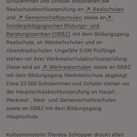
Schülerinnen und Schüler absolvieren die
Extern:
(Öffn
Realschulabschlussprüfung an
Realschulen
Extern:
(Öffnet in neuem Fens
Extern:
und
Gemeinschaftsschulen
sowie an
Sonderpädagogischen Bildungs- und
(Öffnet in neuem Fenster)
Beratungszentren (SBBZ)
mit dem Bildungsgang
Realschule, an Waldorfschulen und an
Abendrealschulen. Ungefähr 5.100 Prüflinge
stehen vor ihrer Werkrealschulabschlussprüfung.
Extern:
(Öffnet in neuem 
Diese wird an
Werkrealschulen
sowie an SBBZ
mit dem Bildungsgang Werkrealschule abgelegt.
Etwa 23.500 Schülerinnen und Schüler stehen vor
der Hauptschulabschlussprüfung an Haupt-,
Werkreal-, Real- und Gemeinschaftsschulen
sowie an SBBZ mit dem Bildungsgang
Hauptschule.
Kultusministerin Theresa Schopper drückt allen