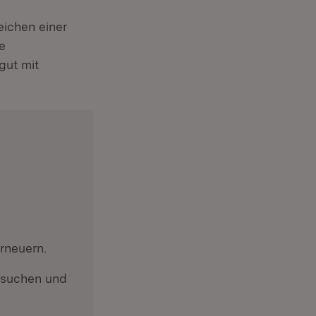
er)
eichen einer
le
 gut mit
rneuern.
bsuchen und