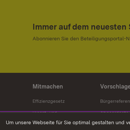
Immer auf dem neuesten
Abonnieren Sie den Beteiligungsportal-N
Mitmachen
Vorschlag
Effizienzgesetz
Bürgerrefere
Dienst- und
Abgeordnete
Versorgungsbezüge
Um unsere Webseite für Sie optimal gestalten und v
Bürgerbeauft