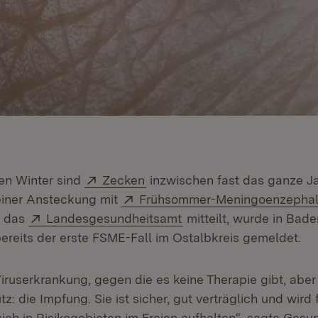
Extern:
(Öffnet in neuem Fenster)
en Winter sind
Zecken
inzwischen fast das ganze Jah
Extern:
einer Ansteckung mit
Frühsommer-Meningoenzephali
Extern:
(Öffnet in neuem Fenst
e das
Landesgesundheitsamt
mitteilt, wurde in Ba
bereits der erste FSME-Fall im Ostalbkreis gemeldet.
iruserkrankung, gegen die es keine Therapie gibt, aber
: die Impfung. Sie ist sicher, gut verträglich und wird f
ich in Risikogebieten im Freien aufhalten“, sagte Gesu