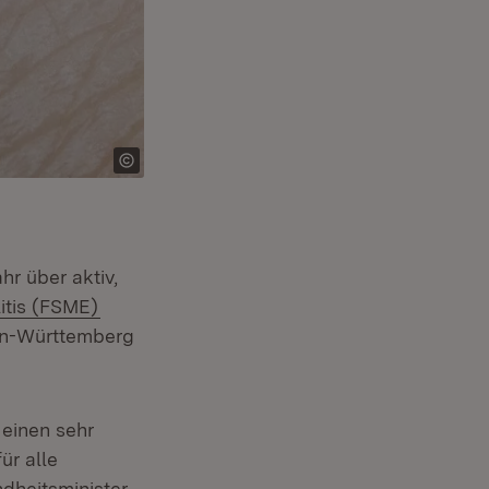
r über aktiv,
(Öffnet in neuem Fenster)
tis (FSME)
er)
den-Württemberg
 einen sehr
ür alle
ndheitsminister