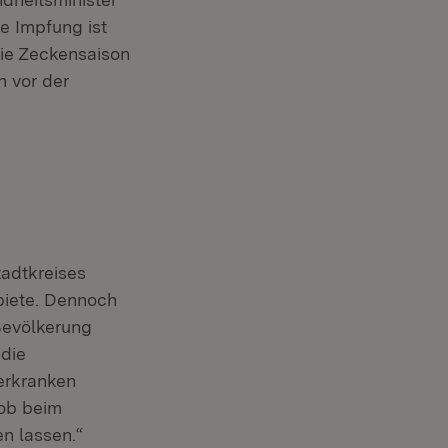
e Impfung ist
die Zeckensaison
h vor der
adtkreises
nster)
iete. Dennoch
 Bevölkerung
 die
 erkranken
 ob beim
en lassen.“