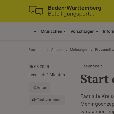
Zum Inhalt springen
Link zur Startseite
Mitmachen
Vorschlagen
Infor
Startseite
Service
Meldungen
Pressemitt
Gesundheit
05.03.2026
Start
Lesezeit: 2 Minuten
Teilen
Fast alle Krei
Text vorlesen
Meningoenzepha
wirksamen Impf