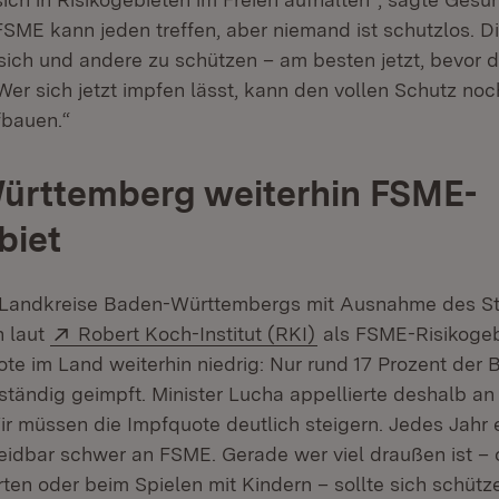
SME kann jeden treffen, aber niemand ist schutzlos. Di
sich und andere zu schützen – am besten jetzt, bevor 
 Wer sich jetzt impfen lässt, kann den vollen Schutz noc
fbauen.“
ürttemberg weiterhin FSME-
biet
d Landkreise Baden-Württembergs mit Ausnahme des St
Extern:
(Öffnet in neuem Fe
n laut
Robert Koch-Institut (RKI)
als FSME-Risikogeb
ote im Land weiterhin niedrig: Nur rund 17 Prozent der
ständig geimpft. Minister Lucha appellierte deshalb an
ir müssen die Impfquote deutlich steigern. Jedes Jahr
dbar schwer an FSME. Gerade wer viel draußen ist –
ten oder beim Spielen mit Kindern – sollte sich schütz