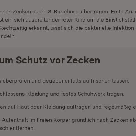
Extern:
(Öffnet in neuem Fenst
nnen Zecken auch
Borreliose
übertragen. Erste Anz
ist ein sich ausbreitender roter Ring um die Einstichstel
Rechtzeitig erkannt, lässt sich die bakterielle Infektion
andeln.
zum Schutz vor Zecken
s überprüfen und gegebenenfalls auffrischen lassen.
schlossene Kleidung und festes Schuhwerk tragen.
ien auf Haut oder Kleidung auftragen und regelmäßig e
Aufenthalt im Freien Körper gründlich nach Zecken a
sch entfernen.