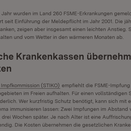
 Jahr wurden im Land 260 FSME-Erkrankungen gemelde
t seit Einführung der Meldepflicht im Jahr 2001. Die jäh
anken, zeigen aber insgesamt einen leichten Anstieg. 
halten und vom Wetter in den wärmeren Monaten ab.
iche Krankenkassen überneh
ten
(Öffnet in neuem Fenster)
 Impfkommission (STIKO)
empfiehlt die FSME-Impfung 
kogebieten im Freien aufhalten. Für einen vollständigen 
erlich. Wer kurzfristig Schutz benötigt, kann sich mit 
ma immunisieren lassen: Zwei Impfungen im Abstand v
 drei Wochen später. Je nach Alter ist eine Auffrischung
endig. Die Kosten übernehmen die gesetzlichen Krank