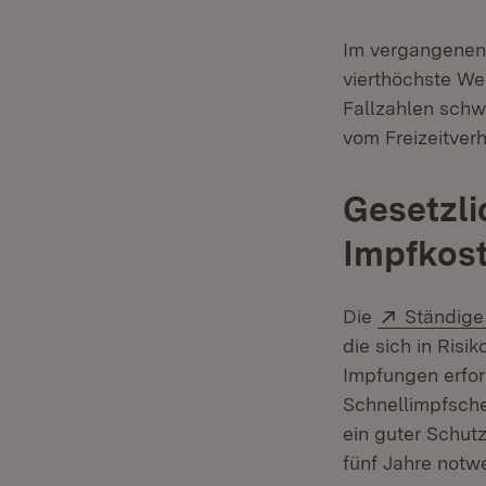
Im vergangenen
vierthöchste Wer
Fallzahlen schw
vom Freizeitver
Gesetzl
Impfkos
Extern:
Die
Ständige
die sich in Risi
Impfungen erford
Schnellimpfsche
ein guter Schutz
fünf Jahre notw