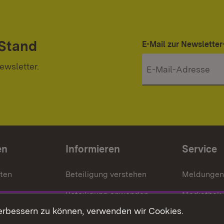
 Stand
E-Mail zur Newslett
ewsletter.
en
Informieren
Service
nten
Beteiligung verstehen
Meldungen
Beteiligung anwenden
Mediathek
erbessern zu können, verwenden wir Cookies.
ragte
Beteiligung stärken
Publikatio