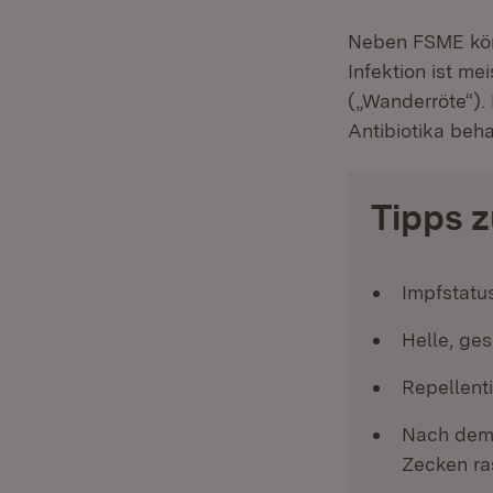
Neben FSME kö
Infektion ist me
(„Wanderröte“). 
Antibiotika beh
Tipps 
Impfstatu
Helle, ge
Repellent
Nach dem 
Zecken ra