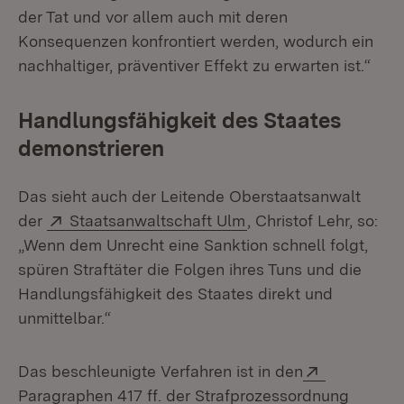
der Tat und vor allem auch mit deren
Konsequenzen konfrontiert werden, wodurch ein
nachhaltiger, präventiver Effekt zu erwarten ist.“
Handlungsfähigkeit des Staates
demonstrieren
Das sieht auch der Leitende Oberstaatsanwalt
Extern:
(Öffnet in neuem Fen
der
Staatsanwaltschaft Ulm
, Christof Lehr, so:
„Wenn dem Unrecht eine Sanktion schnell folgt,
spüren Straftäter die Folgen ihres Tuns und die
Handlungsfähigkeit des Staates direkt und
unmittelbar.“
Extern:
Das beschleunigte Verfahren ist in den
Paragraphen 417 ff. der Strafprozessordnung