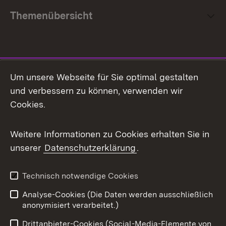
Themenübersicht
Social Media
Um unsere Webseite für Sie optimal gestalten
und verbessern zu können, verwenden wir
Facebook
Cookies.
Flickr
Weitere Informationen zu Cookies erhalten Sie in
X / Twitter
unserer
Datenschutzerklärung
.
Youtube
Technisch notwendige Cookies
Zum 
Analyse-Cookies (Die Daten werden ausschließlich
Impressum
Kontakt
anonymisiert verarbeitet.)
Benutzungshinweise
Netiquette
Drittanbieter-Cookies (Social-Media-Elemente von