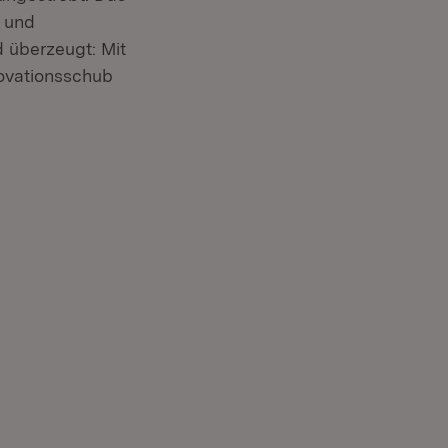
n und
 überzeugt: Mit
novationsschub