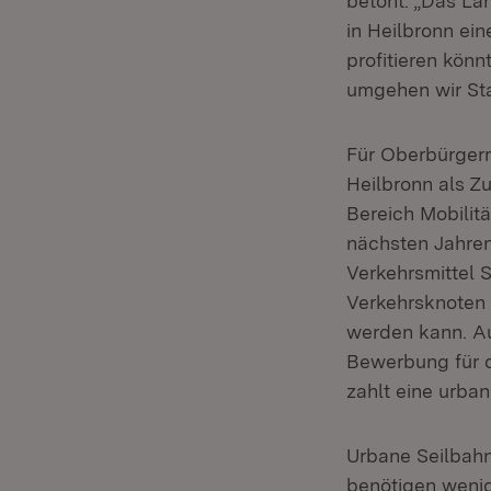
betont: „Das La
in Heilbronn ei
profitieren kön
umgehen wir Sta
Für Oberbürgerm
Heilbronn als Z
Bereich Mobilit
nächsten Jahren
Verkehrsmittel 
Verkehrsknoten
werden kann. A
Bewerbung für
zahlt eine urban
Urbane Seilbahne
benötigen wenig