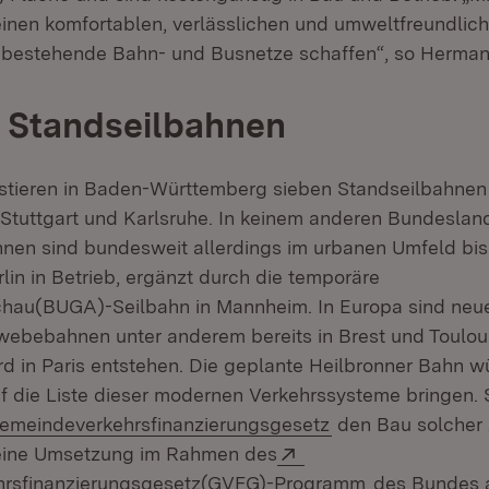
einen komfortablen, verlässlichen und umweltfreundlic
bestehende Bahn- und Busnetze schaffen“, so Hermann
 Standseilbahnen
stieren in Baden-Württemberg sieben Standseilbahnen
 Stuttgart und Karlsruhe. In keinem anderen Bundesland
en sind bundesweit allerdings im urbanen Umfeld bisl
lin in Betrieb, ergänzt durch die temporäre
hau(BUGA)-Seilbahn in Mannheim. In Europa sind neu
webebahnen unter anderem bereits in Brest und Toulou
ird in Paris entstehen. Die geplante Heilbronner Bahn 
 die Liste dieser modernen Verkehrssysteme bringen. S
(Öffnet in neuem 
emeindeverkehrsfinanzierungsgesetz
den Bau solcher 
Extern:
 eine Umsetzung im Rahmen des
(Öffnet in ne
rsfinanzierungsgesetz(GVFG)-Programm
des Bundes a