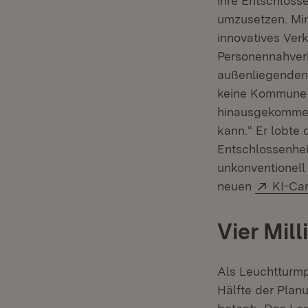
ihre Entschlosse
umzusetzen. Mini
innovatives Ver
Personennahverk
außenliegenden 
keine Kommune i
hinausgekommen. 
kann.“ Er lobte
Entschlossenhei
unkonventionel
Extern
neuen
KI-Ca
Vier Mil
Als Leuchtturmp
Hälfte der Plan