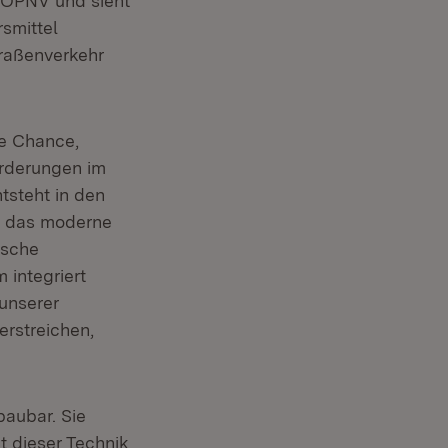
m ÖPNV und sieht
smittel
traßenverkehr
ße Chance,
orderungen im
ffnet in neuem Fenster)
tsteht in den
er das moderne
ische
integriert
euem Fenster)
 unserer
 Fenster)
erstreichen,
baubar. Sie
t dieser Technik