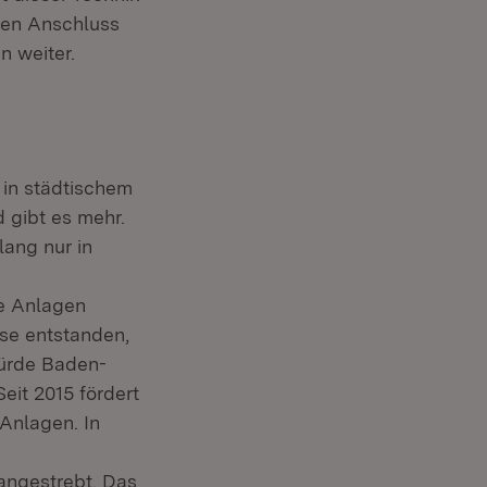
hen Anschluss
 weiter.
 in städtischem
 gibt es mehr.
ang nur in
e Anlagen
se entstanden,
würde Baden-
eit 2015 fördert
Fenster)
Anlagen. In
uem Fenster)
ngestrebt. Das