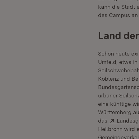
kann die Stadt 
des Campus an 
Land der
Schon heute exi
Umfeld, etwa in
Seilschwebebahn
Koblenz und Ber
Bundesgartensc
urbaner Seilsch
eine künftige w
Württemberg auf
Extern:
das
Landesg
Heilbronn wird
Gemeindeverkeh