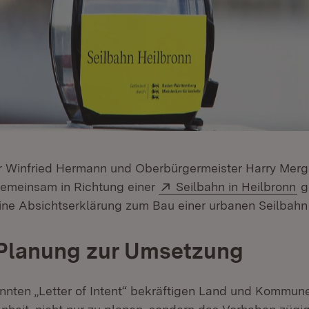
r Winfried Hermann und Oberbürgermeister Harry Merg
Extern:
(Ö
gemeinsam in Richtung einer
Seilbahn in Heilbronn
g
ine Absichtserklärung zum Bau einer urbanen Seilbahn 
 Planung zur Umsetzung
nnten „Letter of Intent“ bekräftigen Land und Kommu