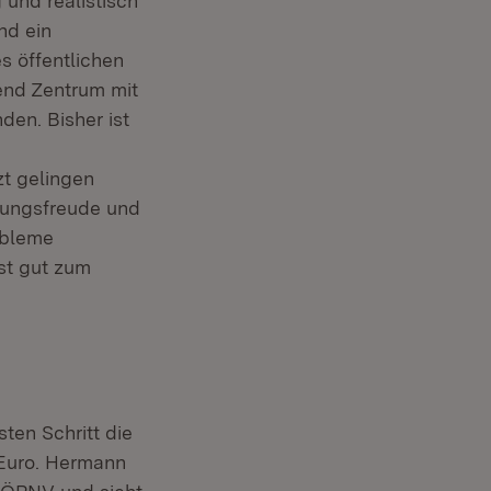
 und realistisch
nd ein
s öffentlichen
end Zentrum mit
en. Bisher ist
zt gelingen
idungsfreude und
obleme
st gut zum
en Schritt die
 Euro. Hermann