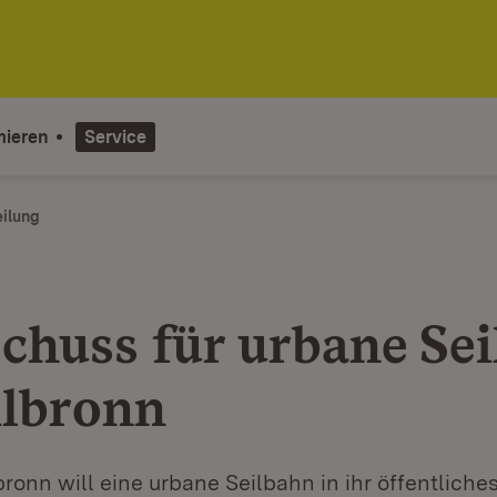
mieren
Service
eilung
schuss für urbane Se
ilbronn
bronn will eine urbane Seilbahn in ihr öffentliche