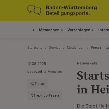
Zum Inhalt springen
Link zur Startseite
Mitmachen
Vorschlagen
Infor
Startseite
Service
Meldungen
Pressemitt
Nahverkehr
12.05.2025
Start
Lesezeit: 2 Minuten
Teilen
in He
Text vorlesen
Die Stadt Heil