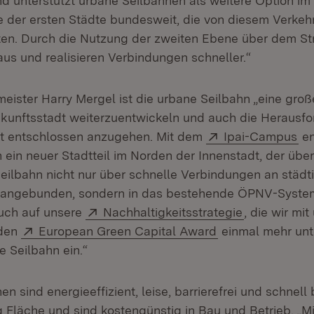
nd unterstützt urbane Seilbahnen als weitere Option i
ne der ersten Städte bundesweit, die von diesem Verkehr
nten. Durch die Nutzung der zweiten Ebene über dem S
us und realisieren Verbindungen schneller.“
eister Harry Mergel ist die urbane Seilbahn „eine gro
ukunftsstadt weiterzuentwickeln und auch die Herausf
Extern:
(Ö
ät entschlossen anzugehen. Mit dem
Ipai-Campus
en
 ein neuer Stadtteil im Norden der Innenstadt, der üb
Seilbahn nicht nur über schnelle Verbindungen an städt
 angebunden, sondern in das bestehende ÖPNV-System 
Extern:
(Öffnet in n
uch auf unsere
Nachhaltigkeitsstrategie
, die wir mit
Extern:
(Öffnet in neuem
 den
European Green Capital Award
einmal mehr unt
e Seilbahn ein.“
n sind energieeffizient, leise, barrierefrei und schnell 
 Fläche und sind kostengünstig in Bau und Betrieb. „Mi