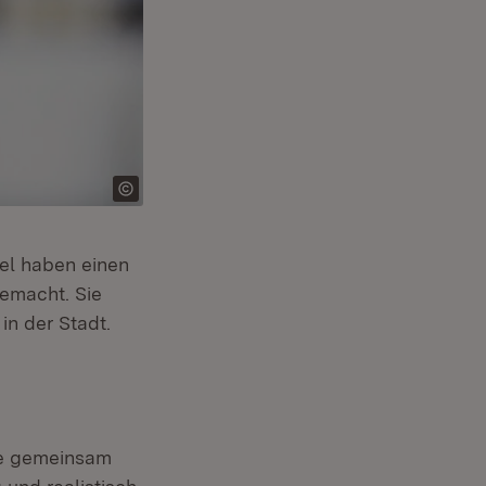
el haben einen
ffnet in neuem Fenster)
emacht. Sie
in der Stadt.
ne gemeinsam