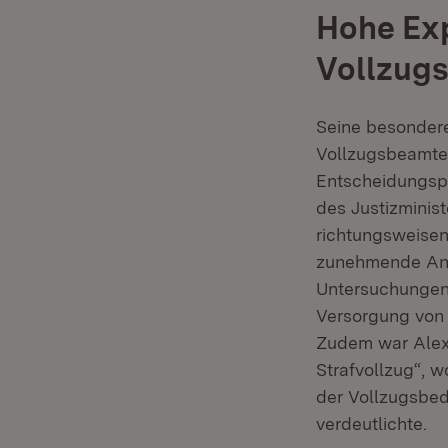
Hohe Exp
Vollzug
Seine besondere
Vollzugsbeamter
Entscheidungspr
des Justizminis
richtungsweise
zunehmende Anza
Untersuchungen 
Versorgung von 
Zudem war Alexa
Strafvollzug“, w
der Vollzugsbed
verdeutlichte.