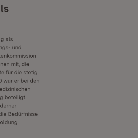
ls
g als
ungs- und
rtenkommission
nen mit, die
für die stetig
0 war er bei den
edizinischen
beteiligt.
oderner
 die Bedürfnisse
soldung