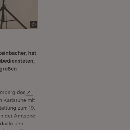
teinbacher, hat
sbediensteten,
 großen
Extern:
emberg des
r)
in Karlsruhe mit
altung zum 19.
hm der Amtschef
daille und