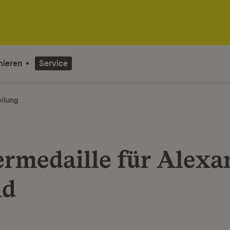
mieren
Service
eilung
ermedaille für Alexa
id