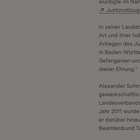
würdigte im Na
Extern:
Justizvollzug
In seiner Lauda
Art und Ihrer h
Anliegen des Jus
in Baden-Württe
Gefangenen und 
dieser Ehrung.“
Alexander Schmi
gewerkschaftlic
Landesverbands
Jahr 2011 wurde
er darüber hina
Beamtenbund Ta