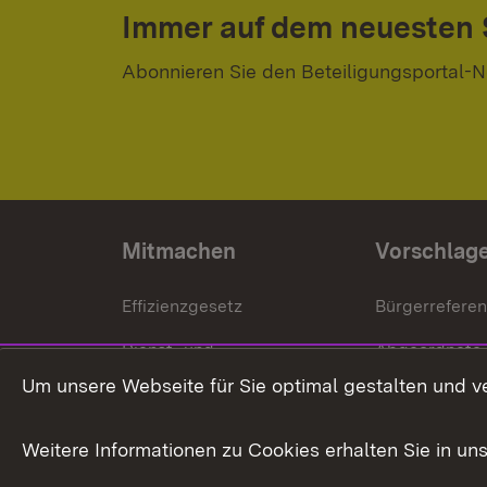
Immer auf dem neuesten
Abonnieren Sie den Beteiligungsportal-N
Mitmachen
Vorschlag
Effizienzgesetz
Bürgerrefere
Dienst- und
Abgeordnete
Versorgungsbezüge
Um unsere Webseite für Sie optimal gestalten und v
Bürgerbeauft
Kommunale Verfahren
Petition
Weitere Informationen zu Cookies erhalten Sie in un
Weitere
Volksantrag