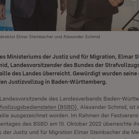
aldirektor Elmar Steinbacher und Alexander Schmid
s Ministeriums der Justiz und für Migration, Elmar S
id, Landesvorsitzender des Bundes der Strafvollzug
aille des Landes überreicht. Gewürdigt wurden seine
 den Justizvollzug in Baden-Württemberg.
e Landesvorsitzende des Landesverbands Baden-Württ
(Öffnet in neuem Fenste
afvollzugsbediensteten (BSBD)
, Alexander Schmid, ist 
ille ausgezeichnet worden. Im Rahmen der Festveranst
tentages des BSBD am 15. Oktober 2022 überreichte i
s der Justiz und für Migration Elmar Steinbacher die Me