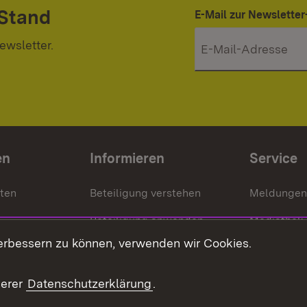
 Stand
E-Mail zur Newslett
ewsletter.
en
Informieren
Service
nten
Beteiligung verstehen
Meldungen
Beteiligung anwenden
Mediathek
erbessern zu können, verwenden wir Cookies.
ragte
Beteiligung stärken
Publikatio
Beteiligung erleben
Glossar
serer
Datenschutzerklärung
.
Beteiligung erforschen