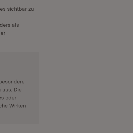
es sichtbar zu
ders als
der
 besondere
 aus. Die
es oder
iche Wirken