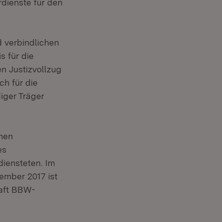
dienste für den
d verbindlichen
s für die
en Justizvollzug
ch für die
iger Träger
onen
es
iensteten. Im
ember 2017 ist
haft BBW-