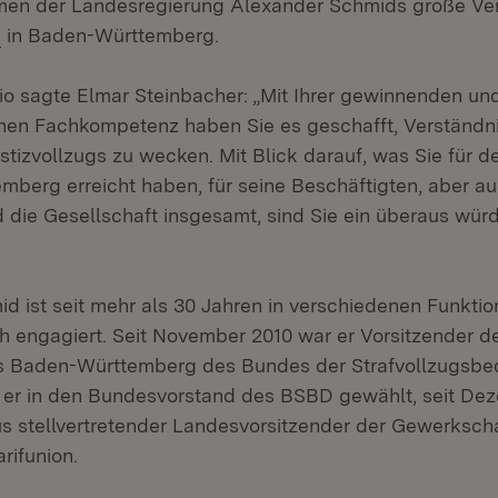
men der Landesregierung Alexander Schmids große Ver
(Öffnet in neuem Fenster)
in Baden-Württemberg.
tio sagte Elmar Steinbacher: „Mit Ihrer gewinnenden un
ohen Fachkompetenz haben Sie es geschafft, Verständni
tizvollzugs zu wecken. Mit Blick darauf, was Sie für d
mberg erreicht haben, für seine Beschäftigten, aber au
die Gesellschaft insgesamt, sind Sie ein überaus würd
d ist seit mehr als 30 Jahren in verschiedenen Funkti
h engagiert. Seit November 2010 war er Vorsitzender d
 Baden-Württemberg des Bundes der Strafvollzugsbed
 er in den Bundesvorstand des BSBD gewählt, seit Dez
us stellvertretender Landesvorsitzender der Gewerksc
rifunion.