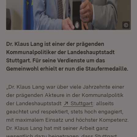
Dr. Klaus Lang ist einer der prägenden
Kommunalpolitiker der Landeshauptstadt
Stuttgart. Für seine Verdienste um das
Gemeinwohl erhielt er nun die Staufermedaille.
„Dr. Klaus Lang war über viele Jahrzehnte einer
der prägenden Akteure in der Kommunalpolitik
Extern:
(Öffnet in neuem 
der Landeshauptstadt
Stuttgart
: allseits
geachtet und respektiert, stets hoch engagiert,
mit maximalem Einsatz und höchster Kompetenz.
Dr. Klaus Lang hat mit seiner Arbeit ganz
wesentlich dazu beigetragen, dass Stuttgart