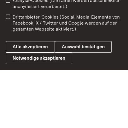
Analyse-Cookies (Die Daten werden ausschließlich
Impressum
Kontakt
anonymisiert verarbeitet.)
Benutzungshinweise
Netiquette
Drittanbieter-Cookies (Social-Media-Elemente von
Barrierefreiheit
Datenschutz
Facebook, X / Twitter und Google werden auf der
gesamten Webseite aktiviert.)
Cookies
Alle akzeptieren
Auswahl bestätigen
Notwendige akzeptieren
Link zum Landesportal