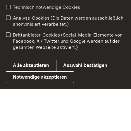
Technisch notwendige Cookies
Zum 
Analyse-Cookies (Die Daten werden ausschließlich
Impressum
Kontakt
anonymisiert verarbeitet.)
Benutzungshinweise
Netiquette
Drittanbieter-Cookies (Social-Media-Elemente von
Barrierefreiheit
Datenschutz
Facebook, X / Twitter und Google werden auf der
gesamten Webseite aktiviert.)
Cookies
Alle akzeptieren
Auswahl bestätigen
Notwendige akzeptieren
Link zum Landesportal