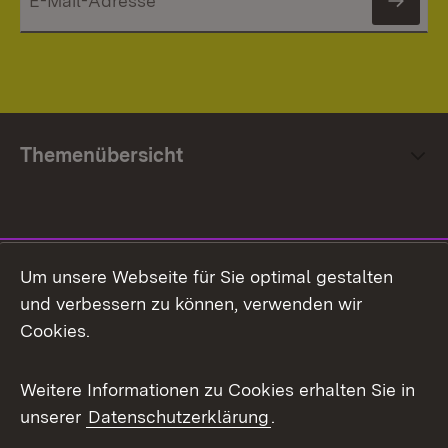
News
Themenübersicht
Social Media
Um unsere Webseite für Sie optimal gestalten
und verbessern zu können, verwenden wir
Facebook
Cookies.
Flickr
Weitere Informationen zu Cookies erhalten Sie in
X / Twitter
unserer
Datenschutzerklärung
.
Youtube