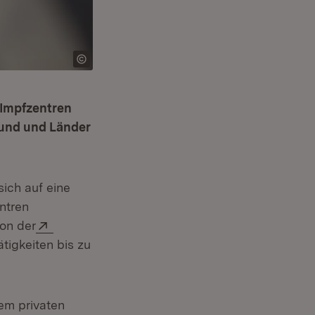
n Impfzentren
Bund und Länder
sich auf eine
entren
 in neuem Fenster)
Extern:
on der
tigkeiten bis zu
em privaten