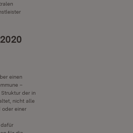
tralen
stleister
 2020
über einen
Kommune –
 Struktur der in
tet, nicht alle
 oder einer
 dafür
en für die