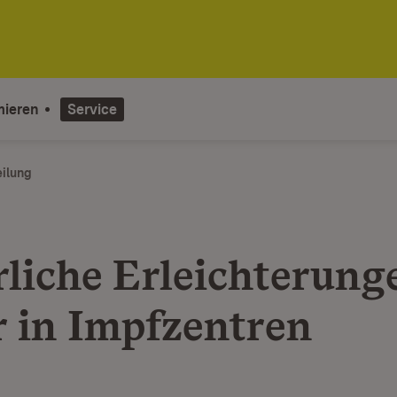
mieren
Service
eilung
rliche Erleichterung
r in Impfzentren