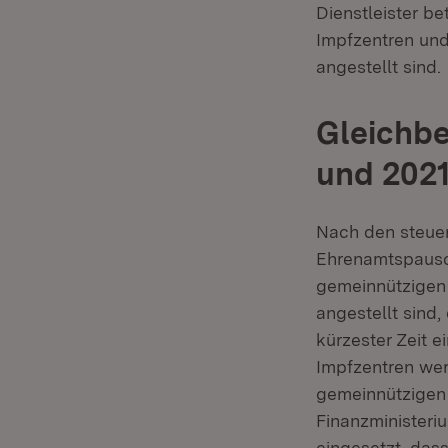
Dienstleister be
Impfzentren und
angestellt sind.
Gleichbe
und 202
Nach den steuerl
Ehrenamtspausch
gemeinnützigen 
angestellt sind,
kürzester Zeit e
Impfzentren wer
gemeinnützigen 
Finanzministeri
eingesetzt, das