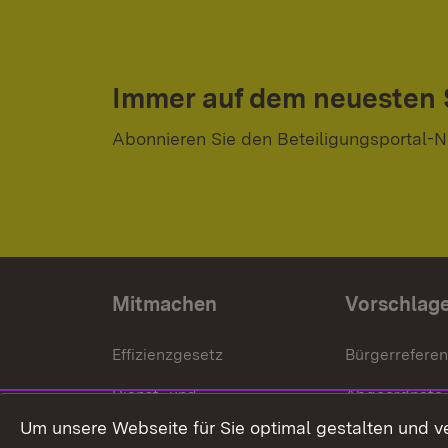
Immer auf dem neuesten
Abonnieren Sie den Beteiligungsportal-N
Mitmachen
Vorschlag
Effizienzgesetz
Bürgerrefere
Dienst- und
Abgeordnete
Versorgungsbezüge
Um unsere Webseite für Sie optimal gestalten und v
Bürgerbeauft