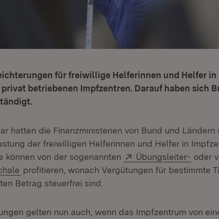
eichterungen für freiwillige Helferinnen und Helfer i
 privat betriebenen Impfzentren. Darauf haben sich 
ändigt.
uar hatten die Finanzministerien von Bund und Ländern 
astung der freiwilligen Helferinnen und Helfer in Impfz
Extern:
(Öffnet
se können von der sogenannten
Übungsleiter-
oder v
(Öffnet in neuem Fenster)
chale
profitieren, wonach Vergütungen für bestimmte Tä
en Betrag steuerfrei sind.
rungen gelten nun auch, wenn das Impfzentrum von ein