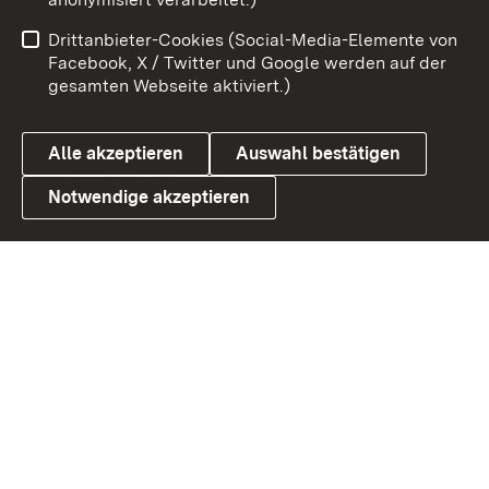
Benutzungshinweise
Netiquette
Drittanbieter-Cookies (Social-Media-Elemente von
Barrierefreiheit
Datenschutz
Facebook, X / Twitter und Google werden auf der
gesamten Webseite aktiviert.)
Cookies
Alle akzeptieren
Auswahl bestätigen
Notwendige akzeptieren
Link zum Landesportal