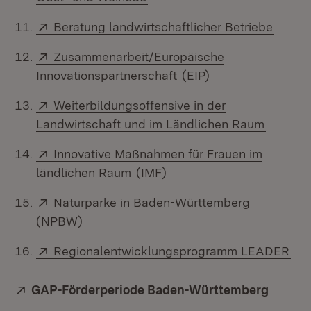
Extern:
(Öffne
Beratung landwirtschaftlicher Betriebe
Extern:
Zusammenarbeit/Europäische
(Öffnet in neuem Fenst
Innovationspartnerschaft
(EIP)
Extern:
Weiterbildungsoffensive in der
(Öffnet
Landwirtschaft und im Ländlichen Raum
Extern:
Innovative Maßnahmen für Frauen im
(Öffnet in neuem Fenster)
ländlichen Raum
(IMF)
Extern:
(Öffnet in
Naturparke in Baden-Württemberg
(NPBW)
Extern:
(Öf
Regionalentwicklungsprogramm LEADER
Extern:
GAP-Förderperiode Baden-Württemberg
(Öffnet