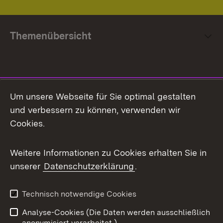
Themenübersicht
Social Media
Um unsere Webseite für Sie optimal gestalten
und verbessern zu können, verwenden wir
Facebook
Cookies.
Flickr
Weitere Informationen zu Cookies erhalten Sie in
X / Twitter
unserer
Datenschutzerklärung
.
Youtube
Technisch notwendige Cookies
Zum 
Analyse-Cookies (Die Daten werden ausschließlich
Impressum
Kontakt
anonymisiert verarbeitet.)