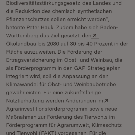
(Öffnet in neuem Fens
Biodiversitätsstärkungsgesetz
des Landes und
die Reduktion des chemisch-synthetischen
Pflanzenschutzes sollen erreicht werden“,
betonte Peter Hauk. Zudem habe sich Baden-
Extern:
Württemberg das Ziel gesetzt, den
(Öffnet in neuem Fenster)
Ökolandbau
bis 2030 auf 30 bis 40 Prozent in der
Fläche auszuweiten. Die Förderung der
Ertragsversicherung im Obst- und Weinbau, die
als Förderprogramm in den GAP-Strategieplan
integriert wird, soll die Anpassung an den
Klimawandel für Obst- und Weinbaubetriebe
gewährleisten. Für eine zukunftsfähige
Extern:
Nutztierhaltung werden Änderungen im
(Öffnet in neuem F
Agrarinvestitionsförderprogramm
sowie neue
Maßnahmen zur Förderung des Tierwohls im
Förderprogramm für Agrarumwelt, Klimaschutz
und Tierwohl (FAKT) vorgesehen. Für die