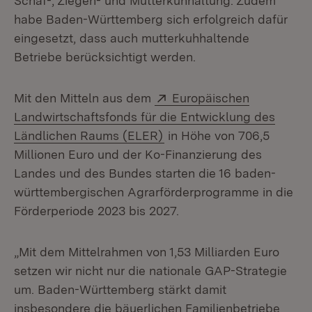
Schaf-, Ziegen- und Mutterkuhhaltung. Zudem
habe Baden-Württemberg sich erfolgreich dafür
eingesetzt, dass auch mutterkuhhaltende
Betriebe berücksichtigt werden.
Extern:
Mit den Mitteln aus dem
Europäischen
Landwirtschaftsfonds für die Entwicklung des
(Öffnet in neuem Fenster)
Ländlichen Raums (ELER)
in Höhe von 706,5
Millionen Euro und der Ko-Finanzierung des
Landes und des Bundes starten die 16 baden-
württembergischen Agrarförderprogramme in die
Förderperiode 2023 bis 2027.
„Mit dem Mittelrahmen von 1,53 Milliarden Euro
setzen wir nicht nur die nationale GAP-Strategie
um. Baden-Württemberg stärkt damit
insbesondere die bäuerlichen Familienbetriebe