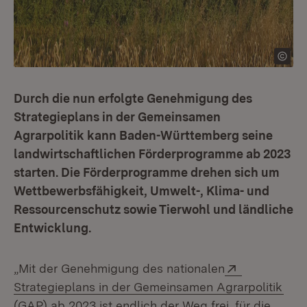
Durch die nun erfolgte Genehmigung des
Strategieplans in der Gemeinsamen
Agrarpolitik kann Baden-Württemberg seine
landwirtschaftlichen Förderprogramme ab 2023
starten. Die Förderprogramme drehen sich um
Wettbewerbsfähigkeit, Umwelt-, Klima- und
Ressourcenschutz sowie Tierwohl und ländliche
Entwicklung.
Extern:
„Mit der Genehmigung des nationalen
(Öff
Strategieplans in der Gemeinsamen Agrarpolitik
(GAP) ab 2023 ist endlich der Weg frei, für die