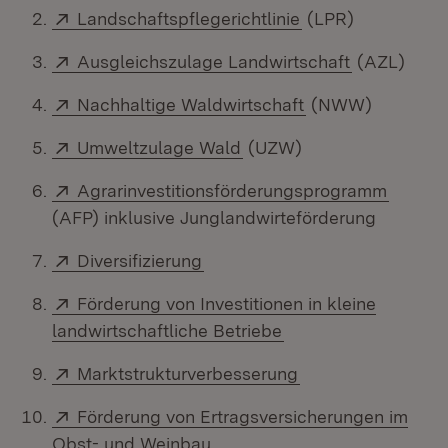
Extern:
(Öffnet in neuem 
Landschaftspflegerichtlinie
(LPR)
Extern:
(Öffnet in 
Ausgleichszulage Landwirtschaft
(AZL)
Extern:
(Öffnet in neuem 
Nachhaltige Waldwirtschaft
(NWW)
Extern:
(Öffnet in neuem Fenster
Umweltzulage Wald
(UZW)
Extern:
(Öffnet
Agrarinvestitionsförderungsprogramm
(AFP) inklusive Junglandwirteförderung
Extern:
(Öffnet in neuem Fenster)
Diversifizierung
Extern:
Förderung von Investitionen in kleine
(Öffnet in neuem Fe
landwirtschaftliche Betriebe
Extern:
(Öffnet in neuem 
Marktstrukturverbesserung
Extern:
Förderung von Ertragsversicherungen im
(Öffnet in neuem Fenster)
Obst- und Weinbau