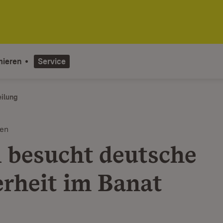
mieren
Service
eilung
ten
l besucht deutsche
rheit im Banat