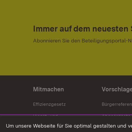
Immer auf dem neuesten
Abonnieren Sie den Beteiligungsportal-N
Mitmachen
Vorschlag
Effizienzgesetz
Bürgerrefere
Dienst- und
Abgeordnete
Versorgungsbezüge
Um unsere Webseite für Sie optimal gestalten und v
Bürgerbeauft