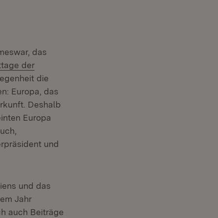
emeswar, das
r)
:
tage der
legenheit die
en: Europa, das
erkunft. Deshalb
reinten Europa
auch,
erpräsident und
niens und das
sem Jahr
ch auch Beiträge