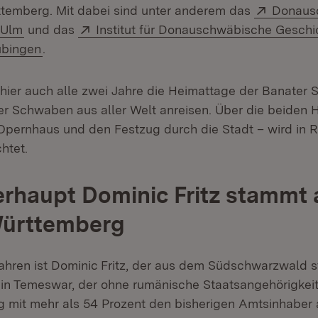
Extern:
temberg. Mit dabei sind unter anderem das
Donaus
(Öffnet in neuem Fenster)
Extern:
 Ulm
und das
Institut für Donauschwäbische Geschi
(Öffnet in neuem Fenster)
übingen
.
 hier auch alle zwei Jahre die Heimattage der Banater 
r Schwaben aus aller Welt anreisen. Über die beiden
Opernhaus und den Festzug durch die Stadt – wird in 
htet.
rhaupt Dominic Fritz stammt 
ürttemberg
Jahren ist Dominic Fritz, der aus dem Südschwarzwald 
in Temeswar, der ohne rumänische Staatsangehörigkeit
 mit mehr als 54 Prozent den bisherigen Amtsinhaber 