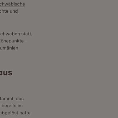
chwäbische
chte und
Schwaben statt,
 Höhepunkte –
Rumänien
aus
stammt, das
 bereits im
abgelöst hatte.