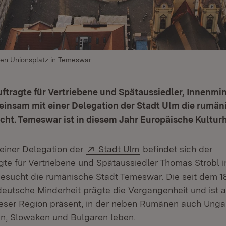
den Unionsplatz in Temeswar
ftragte für Vertriebene und Spätaussiedler, Innenmi
einsam mit einer Delegation der Stadt Ulm die rumän
ht. Temeswar ist in diesem Jahr Europäische Kultur
Extern:
(Öffnet in neuem Fen
einer Delegation der
Stadt Ulm
befindet sich der
te für Vertriebene und Spätaussiedler Thomas Strobl 
sucht die rumänische Stadt Temeswar. Die seit dem 18
deutsche Minderheit prägte die Vergangenheit und ist a
eser Region präsent, in der neben Rumänen auch Ungar
n, Slowaken und Bulgaren leben.