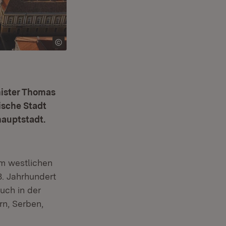
nister Thomas
ische Stadt
hauptstadt.
ster)
im westlichen
. Jahrhundert
uch in der
n, Serben,