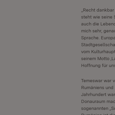
„Recht dankbar b
steht wie seine 
auch die Lebend
mich sehr, gena
Sprache. Europa
Stadtgesellscha
vom Kulturhaupt
seinem Motto ‚La
Hoffnung für uns
Temeswar war vo
Rumäniens und zu
Jahrhundert war
Donauraum mac
sogenannten „Sc