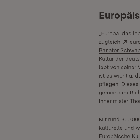
Europäis
„Europa, das leb
Exte
zugleich
eur
Banater Schwa
Kultur der deut
lebt von seiner 
ist es wichtig, 
pflegen. Dieses
gemeinsam Richt
Innenmister Tho
Mit rund 300.00
kulturelle und 
Europäische Kul