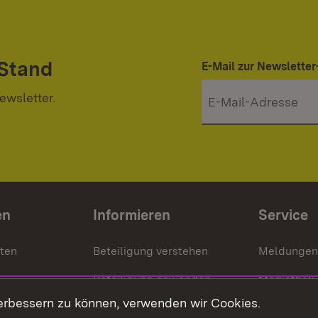
 Stand
E-Mail zur Newslett
ewsletter.
en
Informieren
Service
nten
Beteiligung verstehen
Meldungen
Beteiligung anwenden
Mediathek
erbessern zu können, verwenden wir Cookies.
ragte
Beteiligung stärken
Publikatio