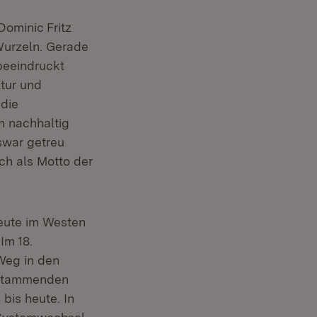
Dominic Fritz
 Wurzeln. Gerade
beeindruckt
ltur und
 die
h nachhaltig
swar getreu
uch als Motto der
heute im Westen
Im 18.
Weg in den
 stammenden
bis heute. In