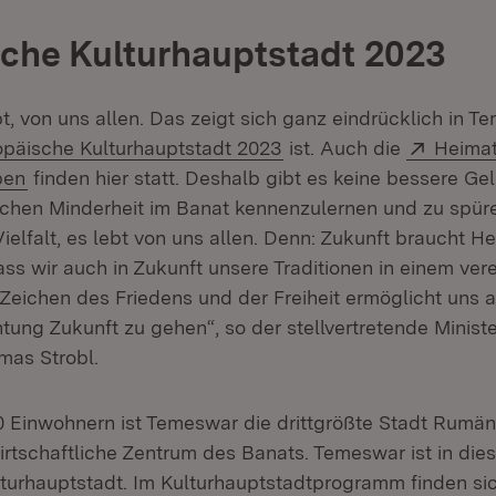
che Kulturhauptstadt 2023
t, von uns allen. Das zeigt sich ganz eindrücklich in T
rn:
(Öffnet in neuem Fenste
Extern
opäische Kulturhauptstadt 2023
ist. Auch die
Heimat
(Öffnet in neuem Fenster)
ben
finden hier statt. Deshalb gibt es keine bessere Ge
schen Minderheit im Banat kennenzulernen und zu spür
Vielfalt, es lebt von uns allen. Denn: Zukunft braucht H
dass wir auch in Zukunft unsere Traditionen in einem ve
 Zeichen des Friedens und der Freiheit ermöglicht uns 
ung Zukunft zu gehen“, so der stellvertretende Minist
mas Strobl.
0 Einwohnern ist Temeswar die drittgrößte Stadt Rumä
wirtschaftliche Zentrum des Banats. Temeswar ist in die
turhauptstadt. Im Kulturhauptstadtprogramm finden si